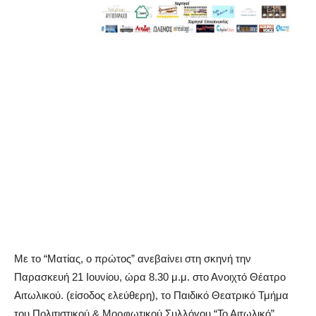
Με το “Ματίας, ο πρώτος” ανεβαίνει στη σκηνή την
Παρασκευή 21 Ιουνίου, ώρα 8.30 μ.μ. στο Ανοιχτό Θέατρο
Αιτωλικού. (είσοδος ελεύθερη), το Παιδικό Θεατρικό Τμήμα
του Πολιτιστικού & Μορφωτικού Συλλόγου “Το Αιτωλικό”.