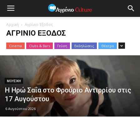
Αρχική
Αγρίνιο Έξοδος
ΑΓΡΊΝΙΟ ΈΞΟΔΟΣ
Cinema
Clubs & Bars
Γεύση
Εκδηλώσεις
Θέατρο
ΜΟΥΣΙΚΉ
Η Ηρώ Σαΐα στο Φρούριο Αντιρρίου στις
17 Αυγούστου
6 Αυγούστου 2026