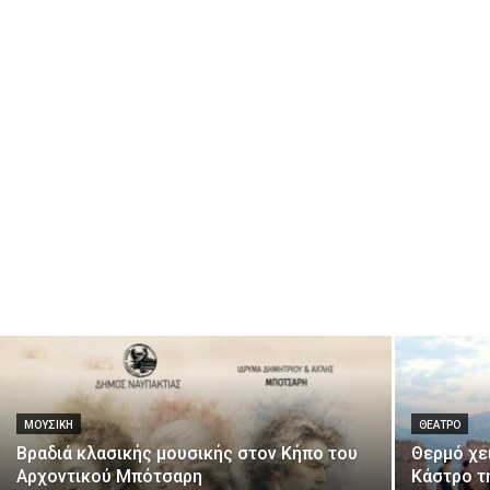
ΜΟΥΣΙΚΉ
ΘΈΑΤΡΟ
Βραδιά κλασικής μουσικής στον Κήπο του
Θερμό χε
Αρχοντικού Μπότσαρη
Κάστρο τ