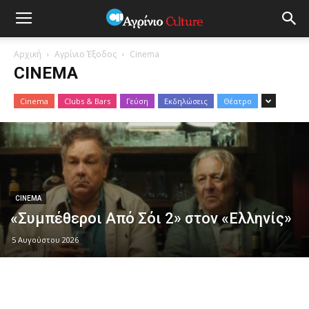
Αρχική
Αγρίνιο Έξοδος
Cinema
CINEMA
Cinema
Clubs & Bars
Γεύση
Εκδηλώσεις
Θέατρο
CINEMA
«Συμπέθεροι Από Σόι 2» στον «Ελληνίς»
5 Αυγούστου 2026