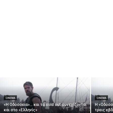
CINEMA
CINEMA
«Η Οδύσσεια»… και τα sold out συνεχίζονται
Η «Οδύσσ
και στο «Ελληνίς»
τρεις εβ