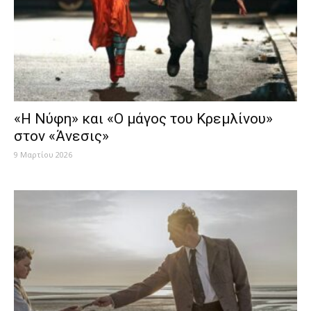
«H Nύφη» και «Ο μάγος του Κρεμλίνου»
στον «Άνεσις»
9 Μαρτίου 2026