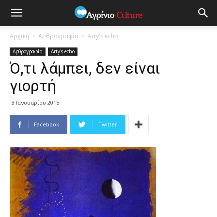
Αρχική
Αρθρογραφία
Arty's echo
Αρθρογραφία
Arty's echo
Ό,τι λάμπει, δεν είναι
γιορτή
3 Ιανουαρίου 2015
Facebook
Twitter