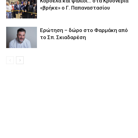
Κορδέλα και ψαλίδι… στα Κρυονέρια
«βρήκε» ο Γ. Παπαναστασίου
Eρώτηση – δώρο στο Φαρμάκη από
το Σπ. Σκιαδαρέση