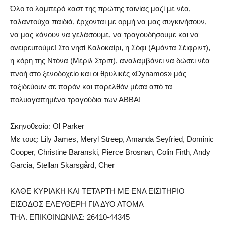
Όλο το λαμπερό καστ της πρώτης ταινίας μαζί με νέα,
ταλαντούχα παιδιά, έρχονται με ορμή να μας συγκινήσουν,
να μας κάνουν να γελάσουμε, να τραγουδήσουμε και να
ονειρευτούμε! Στο νησί Καλοκαίρι, η Σόφι (Αμάντα Σέιφριντ),
η κόρη της Ντόνα (Μέριλ Στριπ), αναλαμβάνει να δώσει νέα
πνοή στο ξενοδοχείο και οι θρυλικές «Dynamos» μάς
ταξιδεύουν σε παρόν και παρελθόν μέσα από τα
πολυαγαπημένα τραγούδια των ΑΒΒΑ!
Σκηνοθεσία: Ol Parker
Με τους: Lily James, Meryl Streep, Amanda Seyfried, Dominic
Cooper, Christine Baranski, Pierce Brosnan, Colin Firth, Andy
Garcia, Stellan Skarsgård, Cher
ΚΑΘΕ ΚΥΡΙΑΚΗ ΚΑΙ ΤΕΤΑΡΤΗ ΜΕ ΕΝΑ ΕΙΣΙΤΗΡΙΟ
ΕΙΣΟΔΟΣ ΕΛΕΥΘΕΡΗ ΓΙΑ ΔΥΟ ΑΤΟΜΑ
ΤΗΛ. ΕΠΙΚΟΙΝΩΝΙΑΣ: 26410-44345