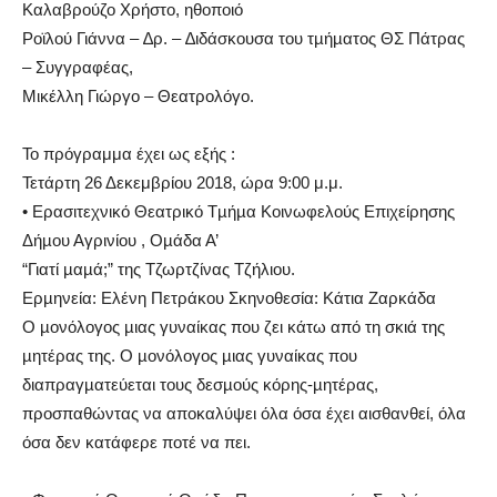
Καλαβρούζο Χρήστο, ηθοποιό
Ροϊλού Γιάννα – ∆ρ. – ∆ιδάσκουσα του τµήµατος ΘΣ Πάτρας
– Συγγραφέας,
Μικέλλη Γιώργο – Θεατρολόγο.
Το πρόγραμμα έχει ως εξής :
Τετάρτη 26 Δεκεμβρίου 2018, ώρα 9:00 μ.μ.
• Ερασιτεχνικό Θεατρικό Τµήµα Κοινωφελούς Επιχείρησης
Δήµου Αγρινίου , Οµάδα Α’
“Γιατί µαµά;” της Τζωρτζίνας Τζήλιου.
Ερµηνεία: Ελένη Πετράκου Σκηνοθεσία: Κάτια Ζαρκάδα
Ο µονόλογος µιας γυναίκας που ζει κάτω από τη σκιά της
µητέρας της. Ο µονόλογος µιας γυναίκας που
διαπραγµατεύεται τους δεσµούς κόρης-µητέρας,
προσπαθώντας να αποκαλύψει όλα όσα έχει αισθανθεί, όλα
όσα δεν κατάφερε ποτέ να πει.