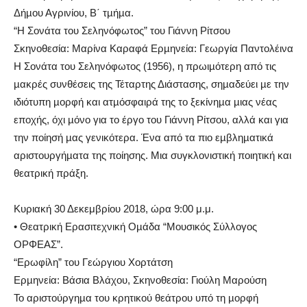
Δήµου Αγρινίου, Β΄ τµήµα.
“Η Σονάτα του Σεληνόφωτος” του Γιάννη Ρίτσου
Σκηνοθεσία: Μαρίνα Καραφά Ερµηνεία: Γεωργία Παντολέινα
Η Σονάτα του Σεληνόφωτος (1956), η πρωιµότερη από τις
µακρές συνθέσεις της Τέταρτης Διάστασης, σηµαδεύει µε την
ιδιότυπη µορφή και ατµόσφαιρά της το ξεκίνηµα µιας νέας
εποχής, όχι µόνο για το έργο του Γιάννη Ρίτσου, αλλά και για
την ποίησή µας γενικότερα. Ένα από τα πιο εµβληµατικά
αριστουργήµατα της ποίησης. Μια συγκλονιστική ποιητική και
θεατρική πράξη.
Κυριακή 30 Δεκεμβρίου 2018, ώρα 9:00 μ.μ.
• Θεατρική Ερασιτεχνική Οµάδα “Μουσικός Σύλλογος
ΟΡΦΕΑΣ”.
“Ερωφίλη” του Γεώργιου Χορτάτση
Ερµηνεία: Βάσια Βλάχου, Σκηνοθεσία: Γιούλη Μαρούση
Το αριστούργηµα του κρητικού θεάτρου υπό τη µορφή