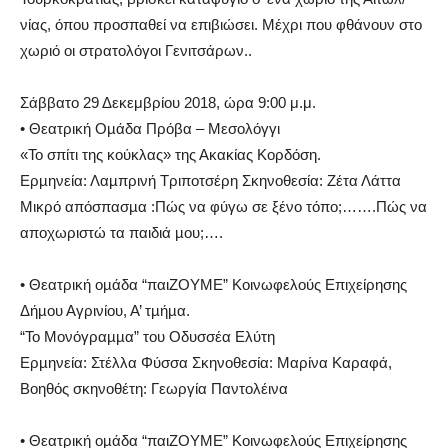
νίας, όπου προσπαθεί να επιβιώσει. Μέχρι που φθάνουν στο
χωριό οι στρατολόγοι Γενιτσάρων..
Σάββατο 29 Δεκεμβρίου 2018, ώρα 9:00 μ.μ.
• Θεατρική Οµάδα Πρόβα – Μεσολόγγι
«Το σπίτι της κούκλας» της Ακακίας Κορδόση.
Ερµηνεία: Λαµπρινή Τριποτσέρη Σκηνοθεσία: Ζέτα Λάττα
Μικρό απόσπασµα :Πώς να φύγω σε ξένο τόπο;…….Πώς να
αποχωριστώ τα παιδιά µου;….
• Θεατρική οµάδα “παιΖΟΥΜΕ” Κοινωφελούς Επιχείρησης
Δήµου Αγρινίου, Α’ τµήµα.
“Το Μονόγραµµα” του Οδυσσέα Ελύτη
Ερµηνεία: Στέλλα Φύσσα Σκηνοθεσία: Μαρίνα Καραφά,
Βοηθός σκηνοθέτη: Γεωργία Παντολέινα
• Θεατρική οµάδα “παιΖΟΥΜΕ” Κοινωφελούς Επιχείρησης