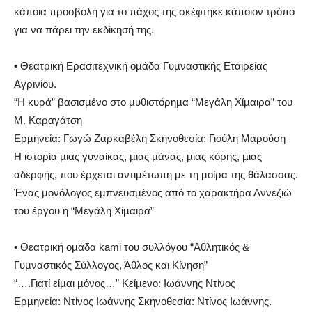
κάποια προσβολή για το πάχος της σκέφτηκε κάποιον τρόπο
για να πάρει την εκδίκησή της.
• Θεατρική Ερασιτεχνική οµάδα Γυµναστικής Εταιρείας
Αγρινίου.
“Η κυρά” βασισµένο στο µυθιστόρηµα “Μεγάλη Χίµαιρα” του
Μ. Καραγάτση
Ερµηνεία: Γωγώ Ζαρκαβέλη Σκηνοθεσία: Γιούλη Μαρούση
Η ιστορία µιας γυναίκας, µιας µάνας, µιας κόρης, µιας
αδερφής, που έρχεται αντιµέτωπη µε τη µοίρα της θάλασσας.
Ένας µονόλογος εµπνευσµένος από το χαρακτήρα Αννεζιώ
του έργου η “Μεγάλη Χίµαιρα”
• Θεατρική οµάδα kami του συλλόγου “Αθλητικός &
Γυµναστικός Σύλλογος, Άθλος και Κίνηση”
“….Γιατί είµαι µόνος…” Κείµενο: Ιωάννης Ντίνος
Ερµηνεία: Ντίνος Ιωάννης Σκηνοθεσία: Ντίνος Ιωάννης.