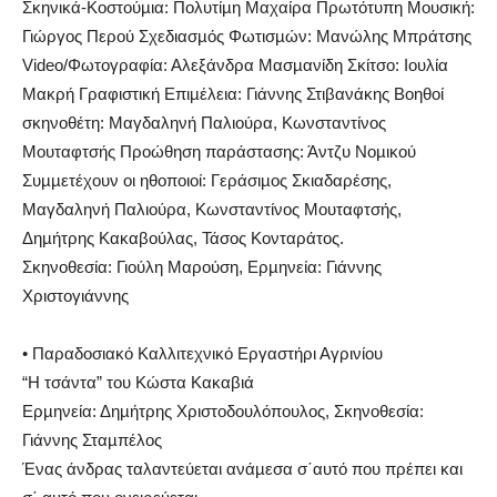
Σκηνικά-Κοστούµια: Πολυτίµη Μαχαίρα Πρωτότυπη Μουσική:
Γιώργος Περού Σχεδιασµός Φωτισµών: Μανώλης Μπράτσης
Video/Φωτογραφία: Αλεξάνδρα Μασµανίδη Σκίτσο: Ιουλία
Μακρή Γραφιστική Επιµέλεια: Γιάννης Στιβανάκης Βοηθοί
σκηνοθέτη: Μαγδαληνή Παλιούρα, Κωνσταντίνος
Μουταφτσής Προώθηση παράστασης: Άντζυ Νοµικού
Συµµετέχουν οι ηθοποιοί: Γεράσιµος Σκιαδαρέσης,
Μαγδαληνή Παλιούρα, Κωνσταντίνος Μουταφτσής,
Δηµήτρης Κακαβούλας, Τάσος Κονταράτος.
Σκηνοθεσία: Γιούλη Μαρούση, Ερµηνεία: Γιάννης
Χριστογιάννης
• Παραδοσιακό Καλλιτεχνικό Εργαστήρι Αγρινίου
“Η τσάντα” του Κώστα Κακαβιά
Ερµηνεία: Δηµήτρης Χριστοδουλόπουλος, Σκηνοθεσία:
Γιάννης Σταµπέλος
Ένας άνδρας ταλαντεύεται ανάµεσα σ΄αυτό που πρέπει και