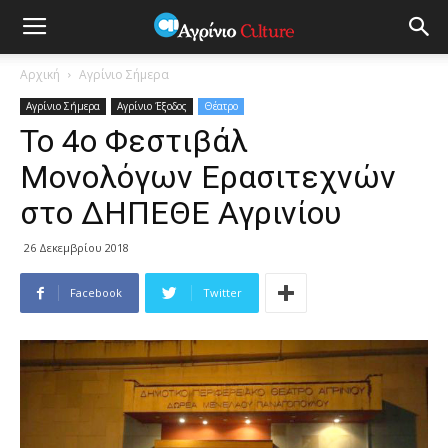
Αρχική
Aγρίνιο Σήμερα
Aγρίνιο Σήμερα
Αγρίνιο Έξοδος
Θέατρο
Το 4ο Φεστιβάλ
Μονολόγων Ερασιτεχνών
στο ΔΗΠΕΘΕ Αγρινίου
26 Δεκεμβρίου 2018
Facebook
Twitter