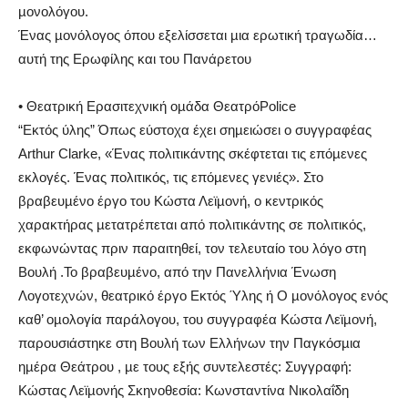
µονολόγου.
Ένας µονόλογος όπου εξελίσσεται µια ερωτική τραγωδία…
αυτή της Ερωφίλης και του Πανάρετου
• Θεατρική Ερασιτεχνική οµάδα ΘεατρόPolice
“Εκτός ύλης” Όπως εύστοχα έχει σηµειώσει ο συγγραφέας
Arthur Clarke, «Ένας πολιτικάντης σκέφτεται τις επόµενες
εκλογές. Ένας πολιτικός, τις επόµενες γενιές». Στο
βραβευµένο έργο του Κώστα Λεϊµονή, ο κεντρικός
χαρακτήρας µετατρέπεται από πολιτικάντης σε πολιτικός,
εκφωνώντας πριν παραιτηθεί, τον τελευταίο του λόγο στη
Βουλή .Το βραβευµένο, από την Πανελλήνια Ένωση
Λογοτεχνών, θεατρικό έργο Εκτός Ύλης ή Ο µονόλογος ενός
καθ’ οµολογία παράλογου, του συγγραφέα Κώστα Λεϊµονή,
παρουσιάστηκε στη Βουλή των Ελλήνων την Παγκόσµια
ηµέρα Θεάτρου , µε τους εξής συντελεστές: Συγγραφή:
Κώστας Λεϊµονής Σκηνοθεσία: Κωνσταντίνα Νικολαΐδη