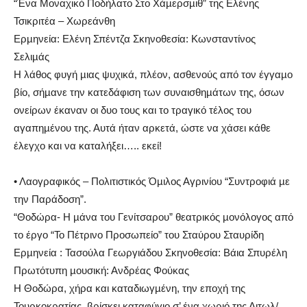
“Ένα Μοναχικό Ποδήλατο Στο Χάµερσµιθ” της Ελένης
Τσικριτέα – Χωρεάνθη
Ερµηνεία: Ελένη Σπέντζα Σκηνοθεσία: Κωνσταντίνος
Σελιµάς
Η λάθος φυγή µιας ψυχικά, πλέον, ασθενούς από τον έγγαµο
βίο, σήµανε την κατεδάφιση των συναισθηµάτων της, όσων
ονείρων έκαναν οι δυο τους και το τραγικό τέλος του
αγαπηµένου της. Αυτά ήταν αρκετά, ώστε να χάσει κάθε
έλεγχο και να καταλήξει….. εκεί!
• Λαογραφικός – Πολιτιστικός Όµιλος Αγρινίου “Συντροφιά µε
την Παράδοση”.
“Θοδώρα- Η µάνα του Γενίτσαρου” θεατρικός µονόλογος από
το έργο “Το Πέτρινο Προσωπείο” του Σταύρου Σταυρίδη
Ερµηνεία : Τασούλα Γεωργιάδου Σκηνοθεσία: Βάια Σπυρέλη
Πρωτότυπη µουσική: Ανδρέας Φούκας
Η Θοδώρα, χήρα και καταδιωγµένη, την εποχή της
Τουρκοκρατίας, βρίσκει καταφύγιο σ’ ένα χωριό της Αιτωλ/