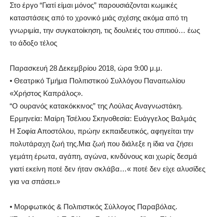
Στο έργο “Γιατί είµαι µόνος” παρουσιάζονται κωµικές
καταστάσεις από το χρονικό µιάς σχέσης ακόµα από τη
γνωριµία, την συγκατοίκηση, τις δουλειές του σπιτιού… έως
το άδοξο τέλος
Παρασκευή 28 Δεκεμβρίου 2018, ώρα 9:00 μ.μ.
• Θεατρικό Τµήµα Πολιτιστικού Συλλόγου Παναιτωλίου
«Χρήστος Καπράλος».
“Ο ουρανός κατακόκκινος” της Λούλας Αναγνωστάκη.
Ερµηνεία: Μαίρη Τσέλιου Σκηνοθεσία: Ευάγγελος Βαλµάς
Η Σοφία Αποστόλου, πρώην εκπαιδευτικός, αφηγείται την
πολυτάραχη ζωή της.Μια ζωή που διάλεξε η ίδια να ζήσει
γεµάτη έρωτα, αγάπη, αγώνα, κινδύνους και χωρίς δεσµά
γιατί εκείνη ποτέ δεν ήταν σκλάβα…« ποτέ δεν είχε αλυσίδες
για να σπάσει.»
• Μορφωτικός & Πολιτιστικός Σύλλογος Παραβόλας.