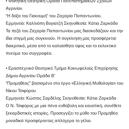
• Φοιτητική Θεατρική Οµάδα Πανεπιστηµιακών Σχολών
Αγρινίου
“Η δόξα του Γιακουµή” του Ζαχαρία Παπαντωνίου.
Ερµηνεία: Καλλιόπη Βογιατζή Σκηνοθεσία: Κάτια Ζαρκάδα
Τα πεζά του Ζαχαρία Παπαντωνίου µας διασκεδάζουν και την
ίδια στιγµή µας συγκινούν. Η συγκίνηση µας προσφέρεται
διακριτικά, µέσα από το καλαίσθητο ύφος και το εκλεκτικό
πνεύµα του συγγραφέα.
• Ερασιτεχνικό Θεατρικό Τµήµα Κοινωφελούς Επιχείρησης
Δήµου Αγρινίου Οµάδα Β’
“Προµηθέας” βασισµένο στο έργο «Ελληνική Μυθολογία» του
Νίκου Τσιφόρου
Ερµηνεία: Κώστας Σαρδέλης Σκηνοθεσία: Κάτια Ζαρκάδα
Ο Ν. Τσιφόρος µε µια πένα ευθύβολη και καυστική, συνέθετε
ξεκαρδιστικές ιστορίες. Προσεγγίζει το µύθο του Προµηθέα
µοναδικά προσφέροντας απλόχερα το γέλιο.