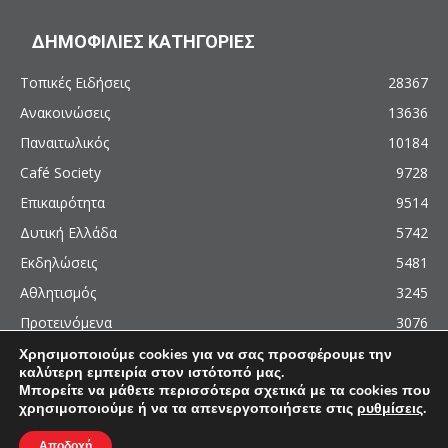
ΔΗΜΟΦΙΛΙΕΣ ΚΑΤΗΓΟΡΙΕΣ
Τοπικές Ειδήσεις
28367
Ανακοινώσεις
13636
Παναιτωλικός
10184
Café Society
9728
Επικαιρότητα
9514
Δυτική Ελλάδα
5742
Εκδηλώσεις
5481
Αθλητισμός
3245
Προτεινόμενα
3076
Χρησιμοποιούμε cookies για να σας προσφέρουμε την
καλύτερη εμπειρία στον ιστότοπό μας.
Μπορείτε να μάθετε περισσότερα σχετικά με τα cookies που
χρησιμοποιούμε ή να τα απενεργοποιήσετε στις
ρυθμίσεις
.
© 2011 - 2026 - AgrinioCulture.gr
This site is protected by reCAPTCHA and the Google
Privacy Policy
and
Terms of
Αποδοχή