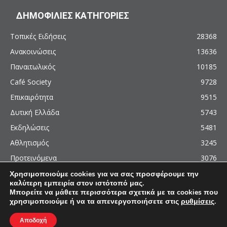
ΔΗΜΟΦΙΛΙΕΣ ΚΑΤΗΓΟΡΙΕΣ
Τοπικές Ειδήσεις
28368
Ανακοινώσεις
13636
Παναιτωλικός
10185
Café Society
9728
Επικαιρότητα
9515
Δυτική Ελλάδα
5743
Εκδηλώσεις
5481
Αθλητισμός
3245
Προτεινόμενα
3076
Χρησιμοποιούμε cookies για να σας προσφέρουμε την
καλύτερη εμπειρία στον ιστότοπό μας.
Μπορείτε να μάθετε περισσότερα σχετικά με τα cookies που
χρησιμοποιούμε ή να τα απενεργοποιήσετε στις
ρυθμίσεις
.
© 2011 - 2026 - AgrinioCulture.gr
This site is protected by reCAPTCHA and the Google
Privacy Policy
and
Terms of
Αποδοχή
Service
apply.