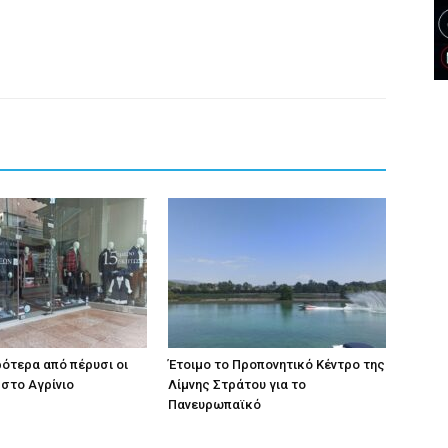
ρότερα από πέρυσι οι
Έτοιμο το Προπονητικό Κέντρο της
στο Αγρίνιο
Λίμνης Στράτου για το
Πανευρωπαϊκό