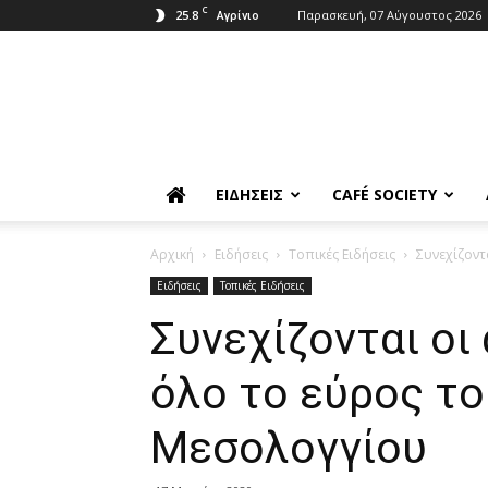
C
25.8
Παρασκευή, 07 Αύγουστος 2026
Αγρίνιο
ΕΙΔΉΣΕΙΣ
CAFÉ SOCIETY
Αρχική
Ειδήσεις
Τοπικές Ειδήσεις
Συνεχίζοντ
Ειδήσεις
Τοπικές Ειδήσεις
Συνεχίζονται οι
όλο το εύρος τ
Μεσολογγίου