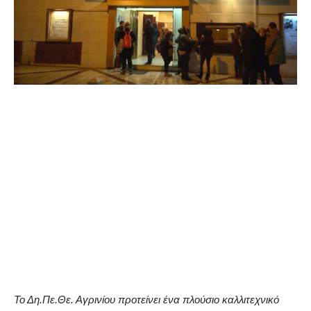
Το Δη.Πε.Θε. Αγρινίου προτείνει ένα πλούσιο καλλιτεχνικό