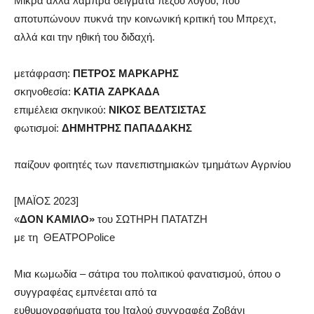
Μικρά αλλά λαμπρά δείγματα πεζού λόγου, που
αποτυπώνουν πυκνά την κοινωνική κριτική του Μπρεχτ,
αλλά και την ηθική του διδαχή.
μετάφραση:
ΠΕΤΡΟΣ ΜΑΡΚΑΡΗΣ
σκηνοθεσία:
ΚΑΤΙΑ ΖΑΡΚΑΔΑ
επιμέλεια σκηνικού:
ΝΙΚΟΣ ΒΕΛΤΣΙΣΤΑΣ
φωτισμοί:
ΔΗΜΗΤΡΗΣ ΠΑΠΑΔΑΚΗΣ
παίζουν φοιτητές των πανεπιστημιακών τμημάτων Αγρινίου
[ΜΑΪΟΣ 2023]
«
ΔΟΝ ΚΑΜΙΛΟ»
του ΣΩΤΗΡΗ ΠΑΤΑΤΖΗ
με τη ΘΕΑΤΡΟPolice
Μια κωμωδία – σάτιρα του πολιτικού φανατισμού, όπου ο
συγγραφέας εμπνέεται από τα
ευθυμογραφήματα του Ιταλού συγγραφέα Ζοβάνι