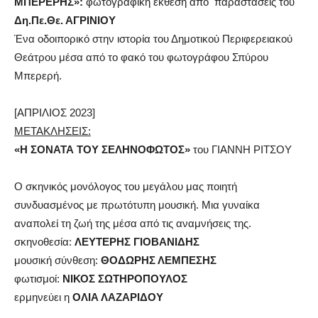
ΜΠΕΡΕΡΗΣ»:
φωτογραφική έκθεση από παραστάσεις του
Δη.Πε.Θε. ΑΓΡΙΝΙΟΥ
Ένα οδοιπορικό στην ιστορία του Δημοτικού Περιφερειακού
Θεάτρου μέσα από το φακό του φωτογράφου Σπύρου
Μπερερή.
[ΑΠΡΙΛΙΟΣ 2023]
ΜΕΤΑΚΛΗΣΕΙΣ:
«Η ΣΟΝΑΤΑ ΤΟΥ ΣΕΛΗΝΟΦΩΤΟΣ»
του ΓΙΑΝΝΗ ΡΙΤΣΟΥ
Ο σκηνικός μονόλογος του μεγάλου μας ποιητή
συνδυασμένος με πρωτότυπη μουσική. Μια γυναίκα
αναπολεί τη ζωή της μέσα από τις αναμνήσεις της.
σκηνοθεσία:
ΛΕΥΤΕΡΗΣ ΓΙΟΒΑΝΙΔΗΣ
μουσική σύνθεση:
ΘΟΔΩΡΗΣ ΛΕΜΠΕΣΗΣ
φωτισμοί:
ΝΙΚΟΣ ΣΩΤΗΡΟΠΟΥΛΟΣ
ερμηνεύει η
ΟΛΙΑ ΛΑΖΑΡΙΔΟΥ