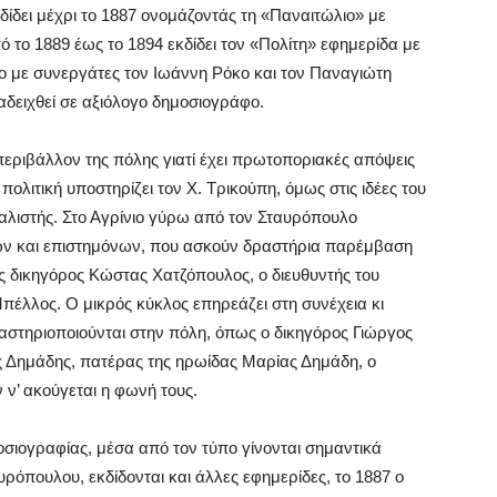
ίδει μέχρι το 1887 ονομάζοντάς τη «Παναιτώλιο» με
το 1889 έως το 1894 εκδίδει τον «Πολίτη» εφημερίδα με
ενο με συνεργάτες τον Ιωάννη Ρόκο και τον Παναγιώτη
αδειχθεί σε αξιόλογο δημοσιογράφο.
εριβάλλον της πόλης γιατί έχει πρωτοποριακές απόψεις
 πολιτική υποστηρίζει τον Χ. Τρικούπη, όμως στις ιδέες του
ιαλιστής. Στο Αγρίνιο γύρω από τον Σταυρόπουλο
ων και επιστημόνων, που ασκούν δραστήρια παρέμβαση
ς δικηγόρος Κώστας Χατζόπουλος, ο διευθυντής του
πέλλος. Ο μικρός κύκλος επηρεάζει στη συνέχεια κι
ραστηριοποιούνται στην πόλη, όπως ο δικηγόρος Γιώργος
ος Δημάδης, πατέρας της ηρωίδας Μαρίας Δημάδη, ο
ν’ ακούγεται η φωνή τους.
οσιογραφίας, μέσα από τον τύπο γίνονται σημαντικά
ρόπουλου, εκδίδονται και άλλες εφημερίδες, το 1887 ο