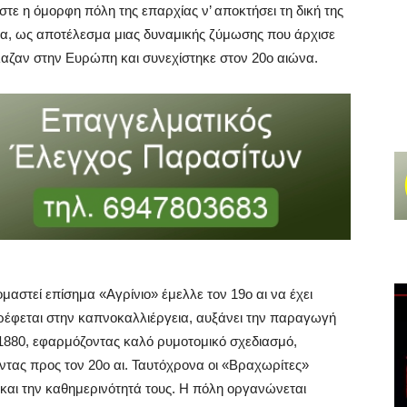
τε η όμορφη πόλη της επαρχίας ν’ αποκτήσει τη δική της
ητα, ως αποτέλεσμα μιας δυναμικής ζύμωσης που άρχισε
λαζαν στην Ευρώπη και συνεχίστηκε στον 20ο αιώνα.
αστεί επίσημα «Αγρίνιο» έμελλε τον 19ο αι να έχει
στρέφεται στην καπνοκαλλιέργεια, αυξάνει την παραγωγή
ο 1880, εφαρμόζοντας καλό ρυμοτομικό σχεδιασμό,
ντας προς τον 20ο αι. Ταυτόχρονα οι «Βραχωρίτες»
και την καθημερινότητά τους. Η πόλη οργανώνεται