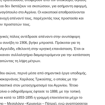
και δεν διστάζουν να σκοτώσουν, για ασήμαντη αφορμή,
ναγόπουλο στο Αγρίνιο. Οι κακοποιοί αποθρασύνονται
ν ανοχή απέναντί τους, παρέχοντάς τους προστασία και
των προστατών τους.
ληνικές πόλεις αντέδρασε απέναντι στην ανυπόφορη
υ συνέβη το 1906, βγήκε μπροστά. Πρόκειται για τη
Αγγελίδη, εθελοντή στην κρητική επανάσταση. Έτσι οι
 έκαναν συλλαλητήριο διαμαρτυρόμενοι για την κατάσταση
αιτώντας τη λήψη μέτρων.
19ου αιώνα, περνά μέσα από σημαντικά έργα υποδομής.
οακαρνάνας Χαρίλαος Τρικούπης, ο οποίος με την
αστικά στον μετασχηματισμό του Αγρινίου. Τέτοιο
ίνιο ο σιδηρόδρομος έφτασε το 1888, με την τοπική
α κατά το 1893-1895 η γραμμή επεκτείνεται μέχρι το
νιο – Μεσολόγγι –Κρυονέρι – Πάτρα), ενώ αναπτύσσεται