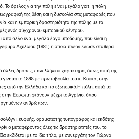
 Το όφελος για την πόλη είναι μεγάλο γιατί η πόλη
εωγραφική της θέση και η δυσκολία στις μεταφορές που
νία και η εμπορική δραστηριότητα της πόλης με το
μές ενός σύγχρονου εμπορικού κέντρου.
από άλλο ένα, μεγάλο έργο υποδομής, που είναι η
η γέφυρα Αχελώου (1881) η οποία πλέον ένωσε σταθερά
πό άλλες δράσεις πανελλήνιου χαρακτήρα, όπως αυτή της
 γίνεται το 1898 με πρωτοβουλία του κ. Κούκα, στην
ες από την Ελλάδα και το εξωτερικό.Η πόλη, αυτά τα
ις στην Ευρώπη φτάνουν μέχρι το Αγρίνιο, όπου
λιεργημένων ανθρώπων.
σολόγγι, ευφυής, οραματιστής τυπογράφος και εκδότης
ρίνιο μεταφέροντας όλες τις δραστηριότητές του, το
α εκδίδεται με το ίδιο τίτλο, με συνεργάτη τον Γιώργο