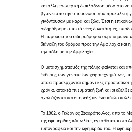
και άλλη εσωτερική διακλάδωση μέσα στο νομό.
βγαίνει από την απομόνωση που προκαλεί η γ
γινόντουσαν με κάρα και ζώα. Έτσι η επικοινω
σιδηρόδρομο αποκτά νέες δυνατότητες, υποδο
Η παρουσία του σιδηροδρόμου συμπληρώνεται 
διάνοιξη του δρόμου προς την Αμφιλοχία και 
την πόλη με την Αμφιλοχία.
Ο μετασχηματισμός της πόλης φαίνεται και α
έκθεσης των γυναικείων χειροτεχνημάτων, που
οποία προσέρχονται σημαντικές προσωπικότητ
χρόνια, αποκτά πνευματική ζωή και οι εξελίξε
σχολιάζονται και επηρεάζουν ένα κύκλο καλ
Το 1882, ο Γεώργιος Σταυρόπουλος, από το Με
της εφημερίδας «Αιτωλία», εγκαθίσταται στο Αγ
τυπογραφείο και την εφημερίδα του. Η εφημερίδ