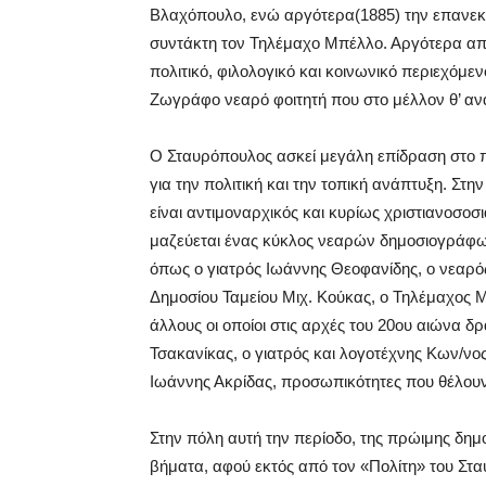
Βλαχόπουλο, ενώ αργότερα(1885) την επανεκδ
συντάκτη τον Τηλέμαχο Μπέλλο. Αργότερα από 
πολιτικό, φιλολογικό και κοινωνικό περιεχόμ
Ζωγράφο νεαρό φοιτητή που στο μέλλον θ’ αν
Ο Σταυρόπουλος ασκεί μεγάλη επίδραση στο π
για την πολιτική και την τοπική ανάπτυξη. Στην
είναι αντιμοναρχικός και κυρίως χριστιανοσοσ
μαζεύεται ένας κύκλος νεαρών δημοσιογράφ
όπως ο γιατρός Ιωάννης Θεοφανίδης, ο νεαρό
Δημοσίου Ταμείου Μιχ. Κούκας, ο Τηλέμαχος Μ
άλλους οι οποίοι στις αρχές του 20ου αιώνα δ
Τσακανίκας, ο γιατρός και λογοτέχνης Κων/ν
Ιωάννης Ακρίδας, προσωπικότητες που θέλουν 
Στην πόλη αυτή την περίοδο, της πρώιμης δημ
βήματα, αφού εκτός από τον «Πολίτη» του Σταυ