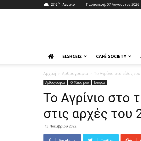
C
27.6
Παρασκευή, 07 Αύγουστος 2026
Αγρίνιο
ΕΙΔΉΣΕΙΣ
CAFÉ SOCIETY
Αρχική
Αρθρογραφία
Το Αγρίνιο στο τέλος του
Αρθρογραφία
Ο Τόπος μου
Ιστορία
Το Αγρίνιο στο 
στις αρχές του 
13 Νοεμβρίου 2022
Facebook
Twitter