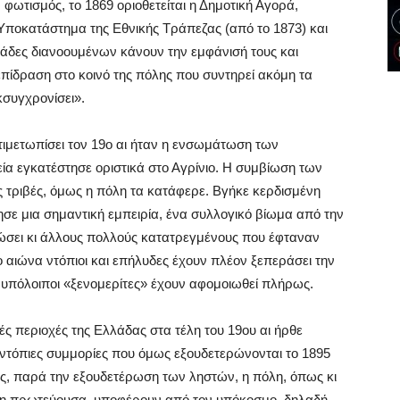
φωτισμός, το 1869 οριοθετείται η Δημοτική Αγορά,
, Υποκατάστημα της Εθνικής Τράπεζας (από το 1873) και
μάδες διανοουμένων κάνουν την εμφάνισή τους και
πίδραση στο κοινό της πόλης που συντηρεί ακόμη τα
συγχρονίσει».
τιμετωπίσει τον 19ο αι ήταν η ενσωμάτωση των
ία εγκατέστησε οριστικά στο Αγρίνιο. Η συμβίωση των
ς τριβές, όμως η πόλη τα κατάφερε. Βγήκε κερδισμένη
σε μια σημαντική εμπειρία, ένα συλλογικό βίωμα από την
ώσει κι άλλους πολλούς κατατρεγμένους που έφταναν
 αιώνα ντόπιοι και επήλυδες έχουν πλέον ξεπεράσει την
ι υπόλοιποι «ξενομερίτες» έχουν αφομοιωθεί πλήρως.
ές περιοχές της Ελλάδας στα τέλη του 19ου αι ήρθε
, ντόπιες συμμορίες που όμως εξουδετερώνονται το 1895
, παρά την εξουδετέρωση των ληστών, η πόλη, όπως κι
αι η πρωτεύουσα, υποφέρουν από τον υπόκοσμο, δηλαδή