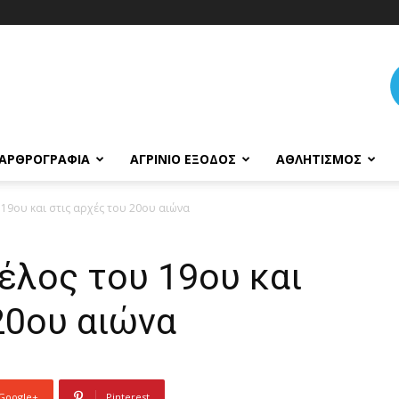
ΑΡΘΡΟΓΡΑΦΊΑ
ΑΓΡΊΝΙΟ ΈΞΟΔΟΣ
ΑΘΛΗΤΙΣΜΌΣ
 19ου και στις αρχές του 20ου αιώνα
τέλος του 19ου και
20ου αιώνα
Google+
Pinterest