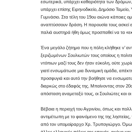
εσωτερικά, υπάρχει καθαριότητα των δρόμων, 
υπάρχει επίσης Ειρηνοδικείο, Δημόσιο Ταμείο
Γυμνάσιο. Στα τέλη του 19ου αιώνα κάποιες ο
αναπτύσσουν δράση. Η παρουσία τους ασκεί ε
παλιά αυστηρά ήθη όμως προσπαθεί να τα «εκ
Ένα μεγάλο ζήτημα που η πόλη κλήθηκε ν’ αν
ξεριζωμένων Σουλιωτών τους οποίους η πολιτε
ντόπιων μαζί τους δεν ήταν εύκολη, ούτε χωρί
γιατί ενσωμάτωσε μια δυναμική ομάδα, απέκτη
προσφυγιά και αυτό την βοήθησε να ενσωματ
διαρκώς στο έδαφός της. Μπαίνοντας στον 20ο
απόσταση αναμεταξύ τους, οι Σουλιώτες και ο
Βέβαια η περιοχή του Αγρινίου, όπως και πολλ
αντιμέτωπη με το φαινόμενο της της ληστείας
από τον υπομοίραρχο Χρ. Τρυπογιώργο. Όμως
άλλες ελληνικές πόλεις της εποχής, ακόμη κ