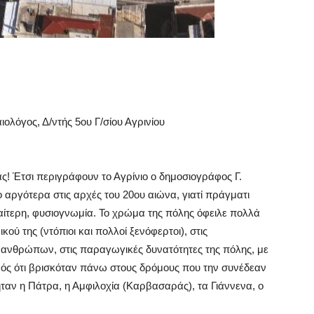
ιολόγος, Δ/ντής 5ου Γ/σίου Αγρινίου
ας! Έτσι περιγράφουν το Αγρίνιο ο δημοσιογράφος Γ.
ο αργότερα στις αρχές του 20ου αιώνα, γιατί πράγματι
διαίτερη, φυσιογνωμία. Το χρώμα της πόλης όφειλε πολλά
ού της (ντόπιοι και πολλοί ξενόφερτοι), στις
ν ανθρώπων, στις παραγωγικές δυνατότητες της πόλης, με
νός ότι βρισκόταν πάνω στους δρόμους που την συνέδεαν
ταν η Πάτρα, η Αμφιλοχία (Καρβασαράς), τα Γιάννενα, ο