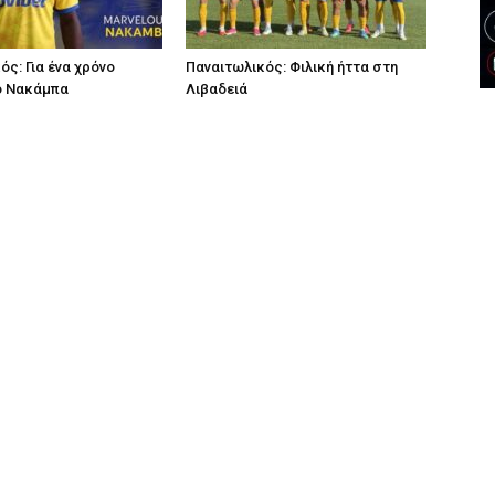
ός: Για ένα χρόνο
Παναιτωλικός: Φιλική ήττα στη
ο Νακάμπα
Λιβαδειά