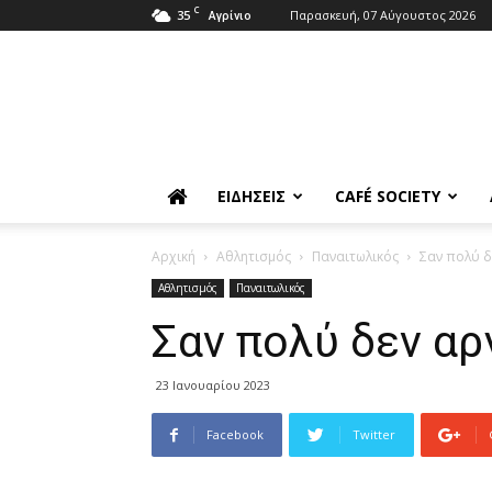
C
35
Παρασκευή, 07 Αύγουστος 2026
Αγρίνιο
ΕΙΔΉΣΕΙΣ
CAFÉ SOCIETY
Αρχική
Αθλητισμός
Παναιτωλικός
Σαν πολύ δ
Αθλητισμός
Παναιτωλικός
Σαν πολύ δεν αρ
23 Ιανουαρίου 2023
Facebook
Twitter