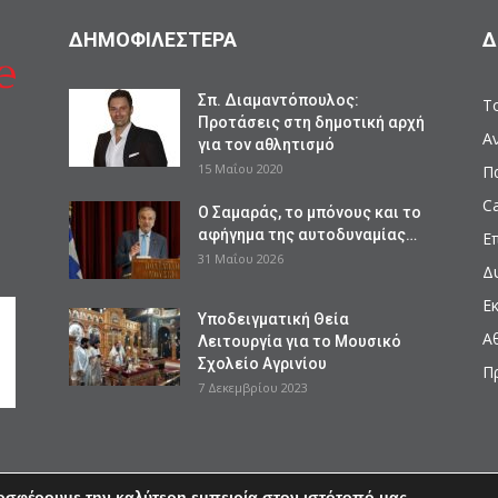
ΔΗΜΟΦΙΛΕΣΤΕΡΑ
Δ
Σπ. Διαμαντόπουλος:
Το
Προτάσεις στη δημοτική αρχή
Α
για τον αθλητισμό
15 Μαΐου 2020
Π
Ca
Ο Σαμαράς, το μπόνους και το
αφήγημα της αυτοδυναμίας…
Ε
31 Μαΐου 2026
Δ
Ε
Υποδειγματική Θεία
Α
Λειτουργία για το Μουσικό
Σχολείο Αγρινίου
Π
7 Δεκεμβρίου 2023
οσφέρουμε την καλύτερη εμπειρία στον ιστότοπό μας.