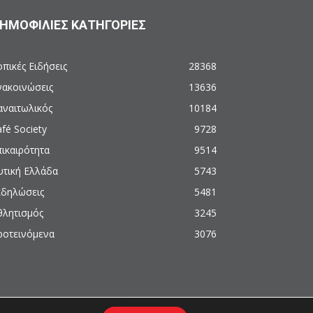
ΗΜΟΦΙΛΙΕΣ ΚΑΤΗΓΟΡΙΕΣ
πικές Ειδήσεις
28368
νακοινώσεις
13636
αναιτωλικός
10184
fé Society
9728
πικαιρότητα
9514
υτική Ελλάδα
5743
κδηλώσεις
5481
θλητισμός
3245
ροτεινόμενα
3076