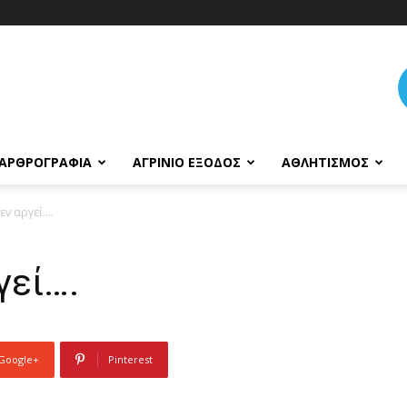
ΑΡΘΡΟΓΡΑΦΊΑ
ΑΓΡΊΝΙΟ ΈΞΟΔΟΣ
ΑΘΛΗΤΙΣΜΌΣ
εν αργεί….
γεί….
Google+
Pinterest