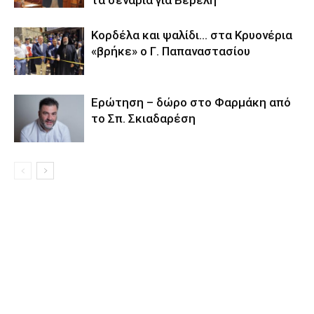
Κορδέλα και ψαλίδι… στα Κρυονέρια
«βρήκε» ο Γ. Παπαναστασίου
Eρώτηση – δώρο στο Φαρμάκη από
το Σπ. Σκιαδαρέση