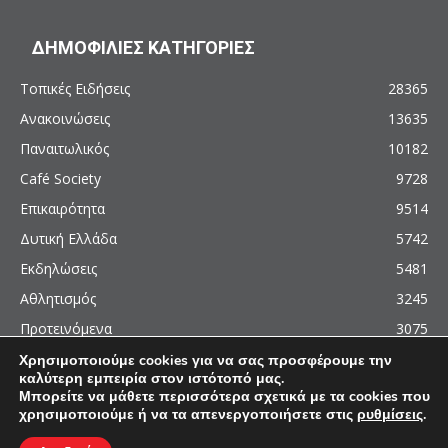
ΔΗΜΟΦΙΛΙΕΣ ΚΑΤΗΓΟΡΙΕΣ
Τοπικές Ειδήσεις
28365
Ανακοινώσεις
13635
Παναιτωλικός
10182
Café Society
9728
Επικαιρότητα
9514
Δυτική Ελλάδα
5742
Εκδηλώσεις
5481
Αθλητισμός
3245
Προτεινόμενα
3075
Χρησιμοποιούμε cookies για να σας προσφέρουμε την
καλύτερη εμπειρία στον ιστότοπό μας.
Μπορείτε να μάθετε περισσότερα σχετικά με τα cookies που
χρησιμοποιούμε ή να τα απενεργοποιήσετε στις
ρυθμίσεις
.
© 2011 - 2026 - AgrinioCulture.gr
This site is protected by reCAPTCHA and the Google
Privacy Policy
and
Terms of