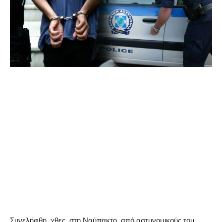
Συνελήφθη, χθες, στη Ναύπακτο, από αστυνομικούς του