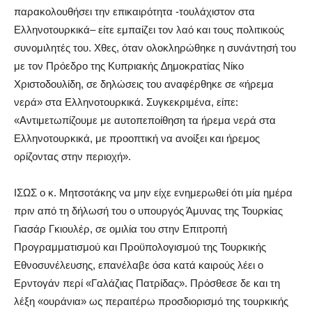
παρακολουθήσει την επικαιρότητα -τουλάχιστον στα
Ελληνοτουρκικά– είτε εμπαίζει τον λαό και τους πολιτικούς
συνομιλητές του. Χθες, όταν ολοκληρώθηκε η συνάντησή του
με τον Πρόεδρο της Κυπριακής ∆ημοκρατίας Νίκο
Χριστοδουλίδη, σε δηλώσεις του αναφέρθηκε σε «ήρεμα
νερά» στα Ελληνοτουρκικά. Συγκεκριμένα, είπε:
«Αντιμετωπίζουμε με αυτοπεποίθηση τα ήρεμα νερά στα
Ελληνοτουρκικά, με προοπτική να ανοίξει και ήρεμος
ορίζοντας στην περιοχή».
ΙΣΩΣ ο κ. Μητσοτάκης να μην είχε ενημερωθεί ότι μία ημέρα
πριν από τη δήλωσή του ο υπουργός Άμυνας της Τουρκίας
Γιασάρ Γκιουλέρ, σε ομιλία του στην Επιτροπή
Προγραμματισμού και Προϋπολογισμού της Τουρκικής
Εθνοσυνέλευσης, επανέλαβε όσα κατά καιρούς λέει ο
Ερντογάν περί «Γαλάζιας Πατρίδας». Πρόσθεσε δε και τη
λέξη «ουράνια» ως περαιτέρω προσδιορισμό της τουρκικής