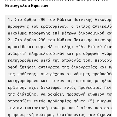
Εισαγγελέα Εφετών
1. Στο άρθρο 290 του Κώδικα Ποινικής Δικονομίας
προσφυγής του κρατουμένου, ο τίτλος αντικαθίστα
Δικαίωμα προσφυγής επί μέτρων δικονομικού καταν
2. Στο άρθρο 290 του Κώδικα Ποινικής Δικονομίας
προστίθεται παρ. 4Α ως εξής: «4Α. Ειδικά όταν ε
ανακριτή πλημμελειοδικών και με σύμφωνη γνώμη τ
κατηγορούμενο μετά την απολογία του, περιοριστι
αφού ζητήσει αντίγραφα της δικογραφίας και κρίν
της υπόθεσης, συντρέχουν οι νόμιμες προϋποθέσει
κατηγορούμενο κατ’ οίκον περιορισμός με ηλεκτρο
κράτηση, έχει δικαίωμα, εντός προθεσμίας πέντε 
της διάταξης, να ασκήσει προσφυγή ενώπιον του σ
αποφασίζει εντός προθεσμίας πέντε (5) ημερών, γ
την αντικατάστασή τους με κατ’ οίκον περιορισμό
ή προσωρινή κράτηση, διατάσσοντας ταυτόχρονα τη