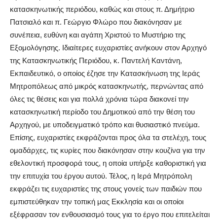
κατασκηνωτικής περιόδου, καθώς και στους π. Δημήτριο
Πατσιαλό και π. Γεώργιο Φλώρο που διακόνησαν με
συνέπεια, ευθύνη και αγάπη Χριστού το Μυστήριο της
Εξομολόγησης. Ιδιαίτερες ευχαριστίες ανήκουν στον Αρχηγό
της Κατασκηνωτικής Περιόδου, κ. Παντελή Καντάνη,
Εκπαιδευτικό, ο οποίος έζησε την Κατασκήνωση της Ιεράς
Μητροπόλεως από μικρός κατασκηνωτής, περνώντας από
όλες τις θέσεις και για πολλά χρόνια τώρα διακονεί την
κατασκηνωτική περίοδο του Δημοτικού από την θέση του
Αρχηγού, με υποδειγματικό τρόπο και θυσιαστικό πνεύμα.
Επίσης, ευχαριστίες εκφράζονται προς όλα τα στελέχη, τους
ομαδάρχες, τις κυρίες που διακόνησαν στην κουζίνα για την
εθελοντική προσφορά τους, η οποία υπήρξε καθοριστική για
την επιτυχία του έργου αυτού. Τέλος, η Ιερά Μητρόπολη
εκφράζει τις ευχαριστίες της στους γονείς των παιδιών που
εμπιστεύθηκαν την τοπική μας Εκκλησία και οι οποίοι
εξέφρασαν τον ενθουσιασμό τους για το έργο που επιτελείται