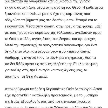
δυνατότητα να γνωρίσουν και να βιώσουν την γνήσια
εκκλησιαστική ζωή, μέσα στην αγάπη του Θεού. Η κάθε μέρα
ξεκινούσε και τελείωνε με τον ήχο της καμπάνας που
οδηγούσε τα βήματά μας στο δασάκι με τον Σταυρό και το
εικονοστάσι. Μέσα στην σιωπή, στην ηρεμία της φύσης, μαζί
με τους ήχους των κυμάτων της θάλασσας, ανέβαιναν προς
το Θεό οι απλές, αγνές δικές τους δεήσεις και προσευχές.
Μετά την προσευχή, το αγιογραφικό ανάγνωσμα, για ένα
δεκάλεπτο όλοι κατέφευγαν στον ιερό κείμενο Καινής
Διαθήκης, για να λάβουν το σύνθημα της ημέρας. Εκεί τα
παιδιά διδάχτηκαν τις αιώνιες αλήθειες της Εκκλησίας μας,
για τον Χριστό, την Παναγία και τους Αγίους μας, τα
μυστήρια, τη Θεία Λατρεία.
Αποκορύφωμα υπήρξε η Κυριακάτικη Θεία Λειτουργία! Αφού
είχε προηγηθεί η κατάλληλη προετοιμασία, με το μυστήριο
της Ιεράς Εξομολογήσεως από τρεις πνευματικούς, οι
κατασκηνωτές κοινώνησαν το Σώμα και το Αίμα του Χριστού,