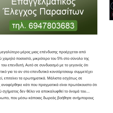
 μεγαλύτερο μέρος μιας επένδυσης προέρχεται από
ολύ χαμηλό ποσοστό, μικρότερο του 5% στο σύνολο της
 του επενδυτή. Αυτό σε συνδυασμό με το γεγονός ότι
κό για το αν στο επενδυτικό κονσόρτσιουμ συμμετέχει
ί, επιτείνει τα ερωτηματικά. Μάλιστα εσχάτως σε
ς αναφέρθηκε κάτι που πραγματικά είναι πρωτάκουστο ότι
ύ σχήματος δεν θέλει να αποκαλυφθεί το όνομά του…
νθρωπο, που μέσω κάποιας δωρεάς βοήθησε ανήμπορους