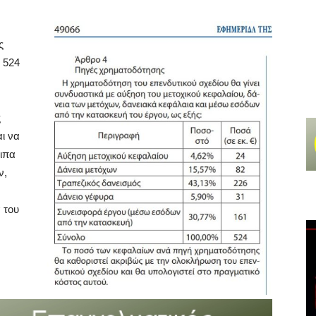
ς
 524
ς
ι να
οιπα
ν,
 του