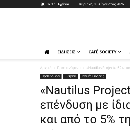
C
32.3
Κυριακή, 09 Αύγουστος 2026
Αγρίνιο
ΕΙΔΉΣΕΙΣ
CAFÉ SOCIETY
Αρχική
Προτεινόμενα
«Νautilus Project»: 524 εκ
Προτεινόμενα
Ειδήσεις
Τοπικές Ειδήσεις
«Νautilus Projec
επένδυση με ίδι
και από το 5% τ