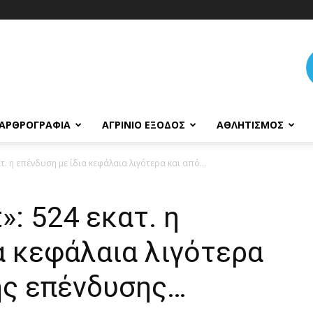
ΑΡΘΡΟΓΡΑΦΊΑ
ΑΓΡΊΝΙΟ ΈΞΟΔΟΣ
ΑΘΛΗΤΙΣΜΌΣ
ατ. η επένδυση με ίδια κεφάλαια λιγότερα και από...
t»: 524 εκατ. η
α κεφάλαια λιγότερα
ης επένδυσης…