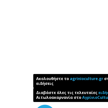
Ακολουθήστε το
agrinioculture.gr
στ
ειδήσεις
Διαβάστε όλες τις τελευταίες
ειδή
Αιτωλοακαρνανία στο
ΑγρίνιοCultu