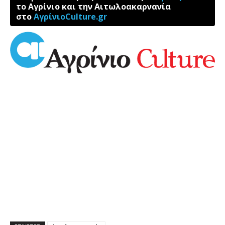
το Αγρίνιο και την Αιτωλοακαρνανία
στο
ΑγρίνιοCulture.gr