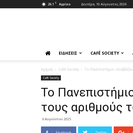
C
26.1
Δευτέρα, 10 Αύγουστος 2026
Αγρίνιο
ΕΙΔΉΣΕΙΣ
CAFÉ SOCIETY
Αρχική
Café Society
Το Πανεπιστήμιο «διαβάζει
Café Society
Το Πανεπιστήμιο
τους αριθμούς 
6 Αυγούστου 2025
Facebook
Twitter