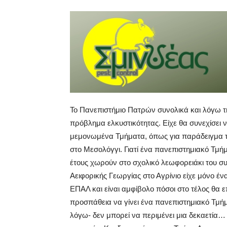
Το Πανεπιστήμιο Πατρών συνολικά και λόγω τ
πρόβλημα ελκυστικότητας. Είχε θα συνεχίσει ν
μεμονωμένα Τμήματα, όπως για παράδειγμα το
στο Μεσολόγγι. Γιατί ένα πανεπιστημιακό Τμήμα
έτους χωρούν στο σχολικό λεωφορειάκι του συ
Αειφορικής Γεωργίας στο Αγρίνιο είχε μόνο ένα
ΕΠΑΛ και είναι αμφίβολο πόσοι στο τέλος θα 
προσπάθεια να γίνει ένα πανεπιστημιακό Τμήμα
λόγω- δεν μπορεί να περιμένει μια δεκαετία…