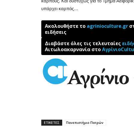
καρπούς. Και δυστυχώς για το Τμήμα Αειφορικ
υπάρχει καρπός…
Ακολουθήστε το
agrinioculture.gr
στ
ειδήσεις
Διαβάστε όλες τις τελευταίες
ειδή
Αιτωλοακαρνανία στο
ΑγρίνιοCultu
ΕΤΙΚΕΤΕΣ
Πανεπιστήμιο Πατρών