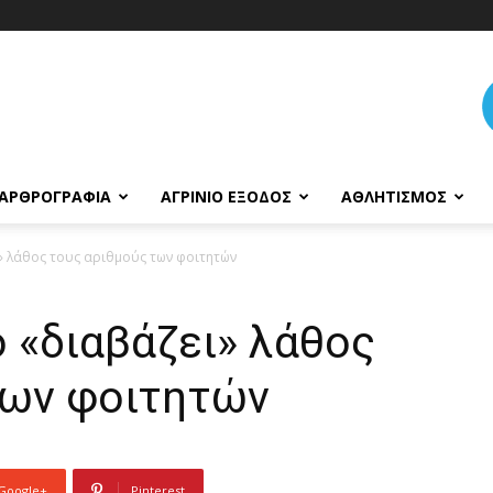
ΑΡΘΡΟΓΡΑΦΊΑ
ΑΓΡΊΝΙΟ ΈΞΟΔΟΣ
ΑΘΛΗΤΙΣΜΌΣ
» λάθος τους αριθμούς των φοιτητών
 «διαβάζει» λάθος
των φοιτητών
Google+
Pinterest