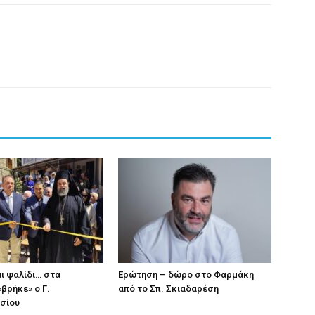
ι ψαλίδι… στα
Eρώτηση – δώρο στο Φαρμάκη
βρήκε» ο Γ.
από το Σπ. Σκιαδαρέση
σίου