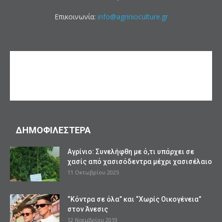
Επικοινωνία:
info@agrinioculture.gr
ΔΗΜΟΦΙΛΕΣΤΕΡΑ
Αγρίνιο: Συνελήφθη με ό,τι υπάρχει σε
χασίς από χασισόδεντρα μέχρι χασισέλαιο
11 Οκτωβρίου 2025
“Κόντρα σε όλα” και “Χωρίς Οικογένεια”
στον Άνεσις
12 Νοεμβρίου 2019