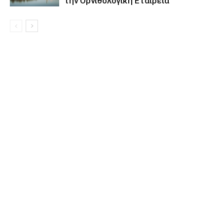
την Ορνιθολογική Εταιρεία