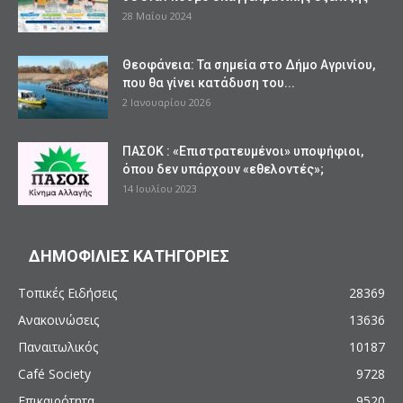
28 Μαΐου 2024
Θεοφάνεια: Τα σημεία στο Δήμο Αγρινίου,
που θα γίνει κατάδυση του...
2 Ιανουαρίου 2026
ΠΑΣΟΚ : «Επιστρατευμένοι» υποψήφιοι,
όπου δεν υπάρχουν «εθελοντές»;
14 Ιουλίου 2023
ΔΗΜΟΦΙΛΙΕΣ ΚΑΤΗΓΟΡΙΕΣ
Τοπικές Ειδήσεις
28369
Ανακοινώσεις
13636
Παναιτωλικός
10187
Café Society
9728
Επικαιρότητα
9520