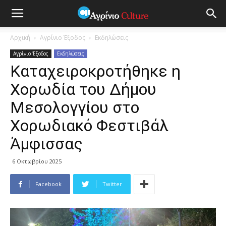
Αρχική
Αγρίνιο Έξοδος
Εκδηλώσεις
Αγρίνιο Έξοδος
Εκδηλώσεις
Καταχειροκροτήθηκε η
Χορωδία του Δήμου
Μεσολογγίου στο
Χορωδιακό Φεστιβάλ
Άμφισσας
6 Οκτωβρίου 2025
Facebook
Twitter