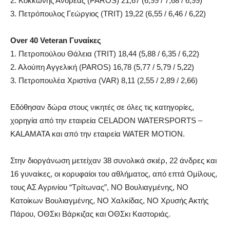
2. Κοκκώνης Ανδρέας (PAROS) 21,67 (6,99 / 7,68 / 6,99)
3. Πετρόπουλος Γεώργιος (TRIT) 19,22 (6,55 / 6,46 / 6,22)
Over 40 Veteran Γυναίκες
1. Πετροπούλου Θάλεια (TRIT) 18,44 (5,88 / 6,35 / 6,22)
2. Αλούπη Αγγελική (PAROS) 16,78 (5,77 / 5,79 / 5,22)
3. Πετροπουλέα Χριστίνα (VAR) 8,11 (2,55 / 2,89 / 2,66)
Εδόθησαν δώρα στους νικητές σε όλες τις κατηγορίες,
χορηγία από την εταιρεία CELADON WATERSPORTS –
KALAMATA και από την εταιρεία WATER MOTION.
Στην διοργάνωση μετείχαν 38 συνολικά σκιέρ, 22 άνδρες και
16 γυναίκες, οι κορυφαίοι του αθλήματος, από επτά Ομίλους,
τους ΑΣ Αγρινίου “Τρίτωνας”, ΝΟ Βουλιαγμένης, ΝΟ
Κατοίκων Βουλιαγμένης, ΝΟ Χαλκίδας, ΝΟ Χρυσής Ακτής
Πάρου, ΟΘΣκι Βάρκιζας και ΟΘΣκι Καστοριάς.