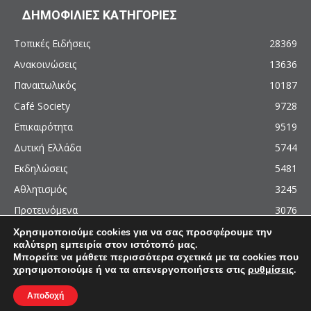
ΔΗΜΟΦΙΛΙΕΣ ΚΑΤΗΓΟΡΙΕΣ
Τοπικές Ειδήσεις
28369
Ανακοινώσεις
13636
Παναιτωλικός
10187
Café Society
9728
Επικαιρότητα
9519
Δυτική Ελλάδα
5744
Εκδηλώσεις
5481
Αθλητισμός
3245
Προτεινόμενα
3076
Χρησιμοποιούμε cookies για να σας προσφέρουμε την
καλύτερη εμπειρία στον ιστότοπό μας.
Μπορείτε να μάθετε περισσότερα σχετικά με τα cookies που
χρησιμοποιούμε ή να τα απενεργοποιήσετε στις
ρυθμίσεις
.
© 2011 - 2026 - AgrinioCulture.gr
This site is protected by reCAPTCHA and the Google
Privacy Policy
and
Terms of
Αποδοχή
Service
apply.