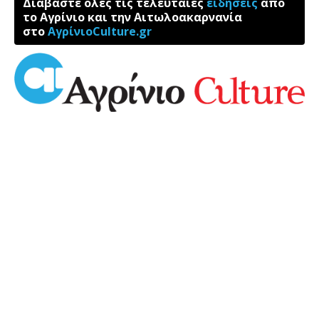
Διαβάστε όλες τις τελευταίες
ειδήσεις
από
το Αγρίνιο και την Αιτωλοακαρνανία
στο
ΑγρίνιοCulture.gr