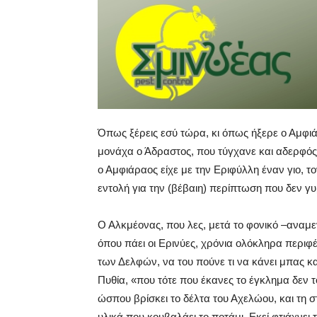
Όπως ξέρεις εσύ τώρα, κι όπως ήξερε ο Αμφι
μονάχα ο Άδραστος, που τύγχανε και αδερφός τ
ο Αμφιάραος είχε με την Εριφύλλη έναν γιο, 
εντολή για την (βέβαιη) περίπτωση που δεν γ
Ο Αλκμέονας, που λες, μετά το φονικό –αναμ
όπου πάει οι Ερινύες, χρόνια ολόκληρα περιφέ
των Δελφών, να του πούνε τι να κάνει μπας κα
Πυθία, «που τότε που έκανες το έγκλημα δεν το
ώσπου βρίσκει το δέλτα του Αχελώου, και τη σ
υλικά που κουβαλάει το ποτάμι. Εκεί φτιάχνει τη