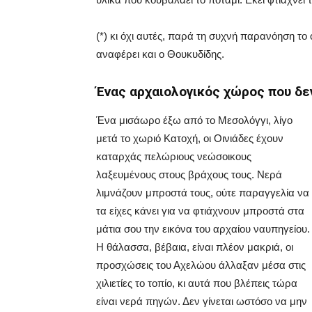
(*) κι όχι αυτές, παρά τη συχνή παρανόηση το 
αναφέρει και ο Θουκυδίδης.
Ένας αρχαιολογικός χώρος που δεν
Ένα μισάωρο έξω από το Μεσολόγγι, λίγο
μετά το χωριό Κατοχή, οι Οινιάδες έχουν
καταρχάς πελώριους νεώσοικους
λαξευμένους στους βράχους τους. Νερά
λιμνάζουν μπροστά τους, ούτε παραγγελία να
τα είχες κάνει για να φτιάχνουν μπροστά στα
μάτια σου την εικόνα του αρχαίου ναυπηγείου.
Η θάλασσα, βέβαια, είναι πλέον μακριά, οι
προσχώσεις του Αχελώου άλλαξαν μέσα στις
χιλιετίες το τοπίο, κι αυτά που βλέπεις τώρα
είναι νερά πηγών. Δεν γίνεται ωστόσο να μην