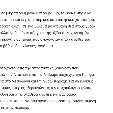
σε μικρότερο ή μεγαλύτερο βαθμό, το Βουλευτήριο και
α σπίτια και κτίρια εμπορικού και διοικητικού χαρακτήρα,
ν κορυφή όλων, σε ένα ύψωμα με απίθανη θέα στους γύρω
αλλοτινούς πέντε πύργους της αξίζει τη λαχανιασμένη
 εικόνα μιας πόλης που απλωνόταν από τις όχθες του
 βάθος, δυο χιλιετίες αργότερα.
οέρχονται από την απολαυστική ξενάγηση που
ιβάλ των Ντόπιων από τον διπλωματούχο ξεναγό Γιώργο
ια στο Μεσολόγγι και την γύρω περιοχή. Για να κλείσεις
αστικές ιστορίες εξερευνώντας τον αρχαιολογικό χώρο,
ευθύνεσαι στην σταθερά αγαπημένη μας ομάδα
 του και μπορεί να σου οργανώσει τόσο την συγκεκριμένη
ις στην περιοχή.