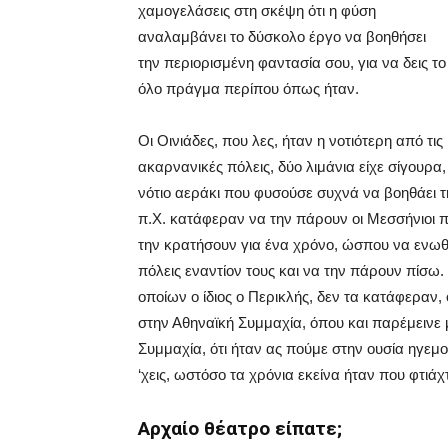
χαμογελάσεις στη σκέψη ότι η φύση
αναλαμβάνει το δύσκολο έργο να βοηθήσει
την περιορισμένη φαντασία σου, για να δεις το
όλο πράγμα περίπου όπως ήταν.
Οι Οινιάδες, που λες, ήταν η νοτιότερη από τις
ακαρνανικές πόλεις, δύο λιμάνια είχε σίγουρα, 
νότιο αεράκι που φυσούσε συχνά να βοηθάει τη
π.Χ. κατάφεραν να την πάρουν οι Μεσσήνιοι πο
την κρατήσουν για ένα χρόνο, ώσπου να ενωθ
πόλεις εναντίον τους και να την πάρουν πίσω.
οποίων ο ίδιος ο Περικλής, δεν τα κατάφεραν
στην Αθηναϊκή Συμμαχία, όπου και παρέμεινε μέ
Συμμαχία, ότι ήταν ας πούμε στην ουσία ηγεμον
‘χεις, ωστόσο τα χρόνια εκείνα ήταν που φτιά
Αρχαίο θέατρο είπατε;