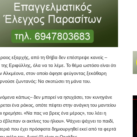
άραος εξαρχής, από τη Θήβα δεν επέστρεψε κανείς –
ης Εριφύλλης, όλα να τα λέμε. Το θέμα ωστόσο είναι ότι
τον Αλκμέονα, στον οποίο άφησε φεύγοντας ξεκάθαρη
υρνούσε ζωντανός: Να σκοτώσει τη μάνα του.
ενόμενα κάπως– δεν μπορεί να ησυχάσει, τον κυνηγάνε
ρεται ένα ράκος, οπότε πέφτει στην ανάγκη του μαντείου
ι ηρεμήσει. «Να πας να βρεις ένα μέρος», του λέει η
 έβλεπαν οι ακτίνες του ήλιου». Ψάχνει ψάχνει το παιδί,
τεριά που έχει πρόσφατα δημιουργηθεί εκεί από τα φερτά
ν πόλη του. Αυτοί (*) είναι οι Οινιάδες.