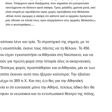
Ιόνιο. Υπάρχουν εφτά διαζώματα, που σημαίνει ότι μπορούσαν
ταυτόχρονα να δέσουν εφτά σκάφη. Τρεις χιλιάδες χρόνια μετά, εκεί
είναι στεριά με λιμνάζοντα νερά, χωρίς πρόσβαση στη θάλασσα.
«Είναι πολύ όμορφη η σκέψη ότι κάποτε εκεί οι αρχαίοι πρόγονοι
μας έδεναν τα πλοία τους πριν εξορμήσουν στις αρχαίες θάλασσες»,
λέει ο φωτογράφος….
κάποιοι λένε και τρία. Το στρατηγικό της σημείο, με το
 ναυσιπλοΐα, έκανε τους πάντες να τη θέλουν. Το 456
υ είχαν εγκαταστήσει οι Αθηναίοι στη Ναύπακτο, και να
ούν για πρώτη φορά στην Ιστορία όλες οι ακαρνανικές
 Τέσσερις φορές προσπάθησαν και οι Αθηναίοι, μία εκ των
, οπότε έκαναν αυτό που ήξεραν καλύτερα: Την έβαλαν
χρι το 389 π.Χ. Και πες ό,τι θες για την Αθηναϊκή
ία κι ότι ευνοούσε μόνο την Αθήνα, τελείως άδικο δεν θα
χτηκαν οι νεώσοικοι και το εντυπωσιακό θέατρο της πόλης.