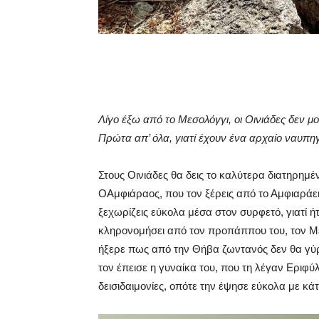
Λίγο έξω από το Μεσολόγγι, οι Οινιάδες δεν μ
Πρώτα απ’ όλα, γιατί έχουν ένα αρχαίο ναυπη
Στους Οινιάδες θα δεις το καλύτερα διατηρημ
ΟΑμφιάραος, που τον ξέρεις από το Αμφιαράε
ξεχωρίζεις εύκολα μέσα στον συρφετό, γιατί ήτ
κληρονομήσει από τον προπάππου του, τον Με
ήξερε πως από την Θήβα ζωντανός δεν θα γύ
τον έπεισε η γυναίκα του, που τη λέγαν Εριφύ
δεισιδαιμονίες, οπότε την έψησε εύκολα με κά