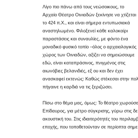
Λίγο πιο πάνω από τους νεώσοικους, το
Αρχαίο Θέατρο Οινιαδών ξεκίνησε να χτίζεται
το 424 π.Χ., και είναι σήμερα εντυπωσιακά
αναστηλωμένο. Φιλοξενεί κάθε καλοκαίρι
παραστάσεις και συναυλίες, με φόντο ένα
μοναδικό φυσικό τοπίο –όλος ο αρχαιολογικός
χώρος των Οινιαδών, αξίζει να σημειώσουμε
εδώ, είναι καταπράσινος, πνιγμένος στις
αιωνόβιες βελανιδιές, εξ ου και δεν έχει
ανασκαφεί εκτενώς: Καθώς στέκεσαι στην πολύ
πήγαινε η καρδιά να τις ξεριζώσει.
Πίσω στο θέμα μας, όμως: Το θέατρο χωρούσε 
Επίδαυρος, για μέτρο σύγκρισης, γύρω στις δεκ
ακουστική του. Στις ιδιαιτερότητές του περιλ
εποχής, που τοποθετούνταν σε περίοπτα σημεί