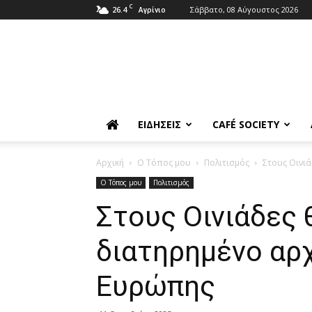
C
26.4
Σάββατο, 08 Αύγουστος 2026
Αγρίνιο
ΕΙΔΉΣΕΙΣ
CAFÉ SOCIETY
Αρχική
Ο Τόπος μου
Πολιτισμός
Στους Οινιά
Ο Τόπος μου
Πολιτισμός
Στους Οινιάδες 
διατηρημένο αρχ
Ευρώπης