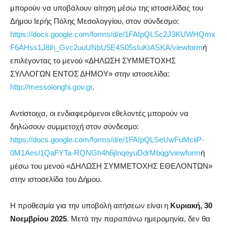
μπορούν να υποβάλουν αίτηση μέσω της ιστοσελίδας του
Δήμου Ιερής Πόλης Μεσολογγίου, στον σύνδεσμο:
https://docs.google.com/forms/d/e/1FAIpQLSc2J3KUWHQmx
F6AHss1J8ih_Gvc2uuUNbU5E4S05sIuKIASKA/viewform
ή
επιλέγοντας το μενού «ΔΗΛΩΣΗ ΣΥΜΜΕΤΟΧΗΣ
ΣΥΛΛΟΓΩΝ ΕΝΤΟΣ ΔΗΜΟΥ» στην ιστοσελίδα:
http://messolonghi.gov.gr
.
Αντίστοιχα, οι ενδιαφερόμενοι εθελοντές μπορούν να
δηλώσουν συμμετοχή στον σύνδεσμο:
https://docs.google.com/forms/d/e/1FAIpQLSeUwFuMciiP-
0M1AesI1QaFYTa-RQNGh4h6jInqeyuDdrMbqg/viewform
ή
μέσω του μενού «ΔΗΛΩΣΗ ΣΥΜΜΕΤΟΧΗΣ ΕΘΕΛΟΝΤΩΝ»
στην ιστοσελίδα του Δήμου.
Η προθεσμία για την υποβολή αιτήσεων είναι η
Κυριακή, 30
Νοεμβρίου 2025
. Μετά την παραπάνω ημερομηνία, δεν θα