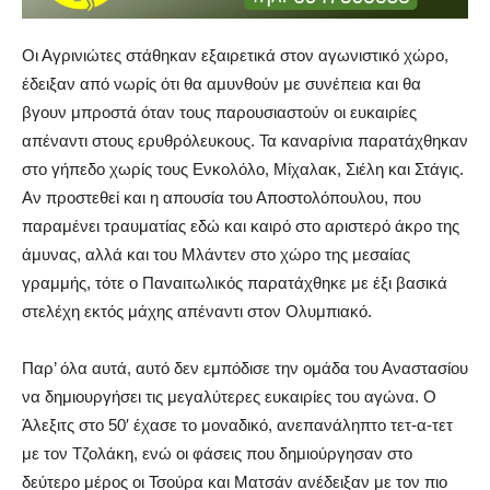
Οι Αγρινιώτες στάθηκαν εξαιρετικά στον αγωνιστικό χώρο,
έδειξαν από νωρίς ότι θα αμυνθούν με συνέπεια και θα
βγουν μπροστά όταν τους παρουσιαστούν οι ευκαιρίες
απέναντι στους ερυθρόλευκους. Τα καναρίνια παρατάχθηκαν
στο γήπεδο χωρίς τους Ενκολόλο, Μίχαλακ, Σιέλη και Στάγις.
Αν προστεθεί και η απουσία του Αποστολόπουλου, που
παραμένει τραυματίας εδώ και καιρό στο αριστερό άκρο της
άμυνας, αλλά και του Μλάντεν στο χώρο της μεσαίας
γραμμής, τότε ο Παναιτωλικός παρατάχθηκε με έξι βασικά
στελέχη εκτός μάχης απέναντι στον Ολυμπιακό.
Παρ’ όλα αυτά, αυτό δεν εμπόδισε την ομάδα του Αναστασίου
να δημιουργήσει τις μεγαλύτερες ευκαιρίες του αγώνα. Ο
Άλεξιτς στο 50′ έχασε το μοναδικό, ανεπανάληπτο τετ-α-τετ
με τον Τζολάκη, ενώ οι φάσεις που δημιούργησαν στο
δεύτερο μέρος οι Τσούρα και Ματσάν ανέδειξαν με τον πιο