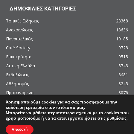
ΔΗΜΟΦΙΛΙΕΣ ΚΑΤΗΓΟΡΙΕΣ
Τοπικές Ειδήσεις
28368
Ανακοινώσεις
13636
Παναιτωλικός
10185
Café Society
9728
Επικαιρότητα
9515
Δυτική Ελλάδα
5743
Εκδηλώσεις
5481
Αθλητισμός
3245
Προτεινόμενα
3076
Χρησιμοποιούμε cookies για να σας προσφέρουμε την
καλύτερη εμπειρία στον ιστότοπό μας.
Μπορείτε να μάθετε περισσότερα σχετικά με τα cookies που
χρησιμοποιούμε ή να τα απενεργοποιήσετε στις
ρυθμίσεις
.
© 2011 - 2026 - AgrinioCulture.gr
This site is protected by reCAPTCHA and the Google
Privacy Policy
and
Terms of
Αποδοχή
Service
apply.