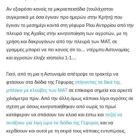
Αν εξαιρέσει κανείς τα μικροεπεισόδια (τουλάχιστον
συγκριτικά με όσα έγιναν προ ημερών στην Κρήτη) που
έγιναν το μεσημέρι κοντά στη γέφυρα Ρίου Αντιρρίου από την
πλευρά της Αχαΐας στην κινητοποίηση των αγροτών, με τη
χρήση και δακρυγόνων από την πλευρά των ΜΑΤ, σε
γραμμές μπορεί να πει κανείς ότι το… ντέρμπυ Αστυνομίας
και αγροτών έληξε ισόπαλο 1-1…
Γιατί, από τη μια η Αστυνομία απέτρεψε τα τρακτέρ να
φτάσουν στα διόδια της Γέφυρας
στήνοντας τα δικά της
μπλόκα με κλούβες των ΜΑΤ
σε επίκαιρα σημεία και αρκετά
χιλιόμετρα πριν. Από την άλλη όμως κάποιοι λίγοι αγρότες σε
σχέση με όσους κινητοποιήθηκαν από νωρίς το πρωί
κατάφεραν να σπάσουν τον κλοιό και έστω και
πεζοί να
ανοίξουν για λίγη ώρα τα διόδια της Γέφυρας
και να
κερδίσουν και αυτοί με τη σειρά τους κάποιες εντυπώσεις.