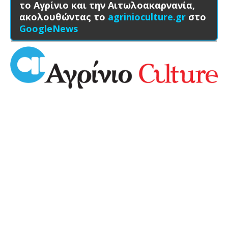
το Αγρίνιο και την Αιτωλοακαρνανία,
ακολουθώντας το
agrinioculture.gr
στο
GoogleNews