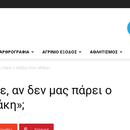
ΑΡΘΡΟΓΡΑΦΊΑ
ΑΓΡΊΝΙΟ ΈΞΟΔΟΣ
ΑΘΛΗΤΙΣΜΌΣ
ς πάρει ο Αλέξης στην «Ιθάκη»;
ε, αν δεν μας πάρει ο
άκη»;
Google+
Pinterest