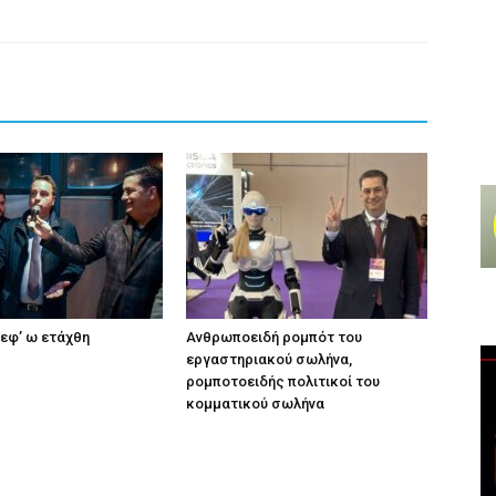
εφ’ ω ετάχθη
Ανθρωποειδή ρομπότ του
εργαστηριακού σωλήνα,
ρομποτοειδής πολιτικοί του
κομματικού σωλήνα