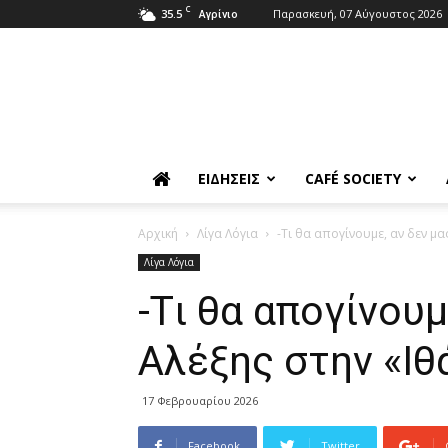
C
35.5
Παρασκευή, 07 Αύγουστος 2026
Αγρίνιο
ΕΙΔΉΣΕΙΣ
CAFÉ SOCIETY
Αρχική
Λίγα Λόγια
-Tι θα απογίνουμε, αν δεν μα
Λίγα Λόγια
-Tι θα απογίνουμ
Αλέξης στην «Ιθ
17 Φεβρουαρίου 2026
Facebook
Twitter