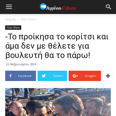
Αρχική
Λίγα Λόγια
Λίγα Λόγια
-Το προίκησα το κορίτσι και
άμα δεν με θέλετε για
βουλευτή θα το πάρω!
25 Φεβρουαρίου 2026
Facebook
Twitter
Google+