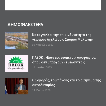
ΔΗΜΟΦΙΛΕΣΤΕΡΑ
Καταγγέλλει την επικινδυνότητα της
γέφυρας Αχελώου ο Σπύρος Μολώνης
30 Μαρτίου 2020
ΠΑΣΟΚ : «Επιστρατευμένοι» υποψήφιοι,
όπου δεν υπάρχουν «εθελοντές»;
14 Ιουλίου 2023
Ο Σαμαράς, το μπόνους και το αφήγημα της
αυτοδυναμίας…
31 Μαΐου 2026