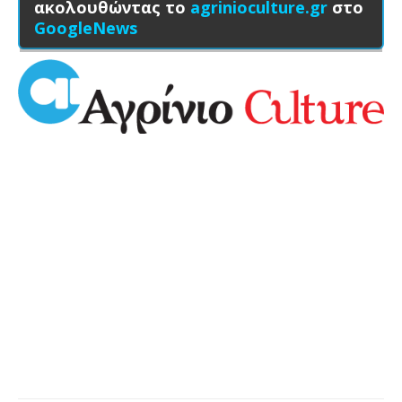
ακολουθώντας το
agrinioculture.gr
στο
GoogleNews