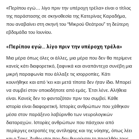
«Περίπου εγώ… λίγο πριν την υπέροχη τρέλα» είναι ο τίτλος
της παράστασης σε σκηνοθεσία της Κατερίνας Καραδήμα,
που αναβαίνει στη σκηνή του “Μικρού Θεάτρου” τη δεύτερη
εβδομάδα του Ιουνίου.
«Περίπου εγώ… λίγο πριν την υπέροχη τρέλα»
Μια μέρα όπως όλες οι άλλες, μια μέρα που δεν θα περίμενε
κανείς κάτι διαφορετικό, ξαφνικά και αναπάντεχα συνέβη μια
μικρή παραφωνία που άλλαξε τις ισορροπίες. Κάτι
κουνήθηκε και από ‘κει και μετά τίποτα δεν ήταν ίδιο. Μπορεί
να συμβεί στον οποιοδήποτε από εμάς. Έτσι λένε. Αλήθεια
είναι. Κανείς δεν το φανταζόταν πριν του συμβεί. Κάθε
ιστορία είναι διαφορετική. Ιστορίες ανθρώπων που χάθηκαν
μέσα στον παράξενο λαβύρινθο των νευρολογικών
διαταραχών. Ιστορίες ανθρώπων που πάσχουν από
περίεργες εκτροπές της αντίληψης και της νόησης, όπως λέει
και ο Σακς. Άνθρωποι που δεν θυμούνται το παρελθόν τους,