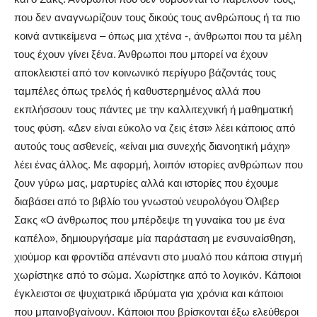
που δεν αναγνωρίζουν τους δικούς τους ανθρώπους ή τα πιο
κοινά αντικείμενα – όπως μια χτένα -, άνθρωποι που τα μέλη
τους έχουν γίνει ξένα. Άνθρωποι που μπορεί να έχουν
αποκλειστεί από τον κοινωνικό περίγυρο βάζοντάς τους
ταμπέλες όπως τρελός ή καθυστερημένος αλλά που
εκπλήσσουν τους πάντες με την καλλιτεχνική ή μαθηματική
τους φύση. «Δεν είναι εύκολο να ζεις έτσι» λέει κάποιος από
αυτούς τους ασθενείς, «είναι μια συνεχής διανοητική μάχη»
λέει ένας άλλος. Με αφορμή, λοιπόν ιστορίες ανθρώπων που
ζουν γύρω μας, μαρτυρίες αλλά και ιστορίες που έχουμε
διαβάσει από το βιβλίο του γνωστού νευρολόγου Όλιβερ
Σακς «Ο άνθρωπος που μπέρδεψε τη γυναίκα του με ένα
καπέλο», δημιουργήσαμε μία παράσταση με ενσυναίσθηση,
χιούμορ και φροντίδα απέναντι στο μυαλό που κάποια στιγμή
χωρίστηκε από το σώμα. Χωρίστηκε από το λογικόν. Κάποιοι
έγκλειστοι σε ψυχιατρικά ιδρύματα για χρόνια και κάποιοι
που μπαινοβγαίνουν. Κάποιοι που βρίσκονται έξω ελεύθεροι