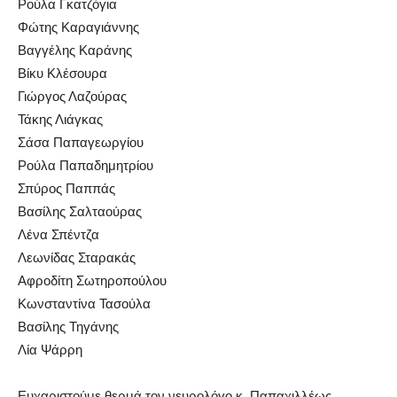
Ρούλα Γκατζόγια
Φώτης Καραγιάννης
Βαγγέλης Καράνης
Βίκυ Κλέσουρα
Γιώργος Λαζούρας
Τάκης Λιάγκας
Σάσα Παπαγεωργίου
Ρούλα Παπαδημητρίου
Σπύρος Παππάς
Βασίλης Σαλταούρας
Λένα Σπέντζα
Λεωνίδας Σταρακάς
Αφροδίτη Σωτηροπούλου
Κωνσταντίνα Τασούλα
Βασίλης Τηγάνης
Λία Ψάρρη
Ευχαριστούμε θερμά τον νευρολόγο κ. Παπαχιλλέως