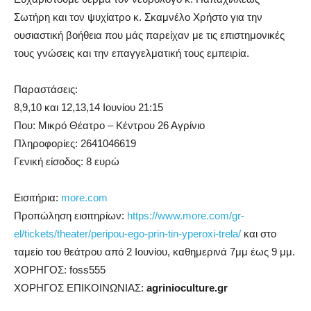
Σωτήρη και τον ψυχίατρο κ. Σκαμνέλο Χρήστο για την
ουσιαστική βοήθεια που μάς παρείχαν με τις επιστημονικές
τους γνώσεις και την επαγγελματική τους εμπειρία.
Παραστάσεις:
8,9,10 και 12,13,14 Ιουνίου 21:15
Που: Μικρό Θέατρο – Κέντρου 26 Αγρίνιο
Πληροφορίες: 2641046619
Γενική είσοδος: 8 ευρώ
Εισιτήρια:
more.com
Προπώληση εισιτηρίων:
https://www.more.com/gr-
el/tickets/theater/peripou-ego-prin-tin-yperoxi-trela/
και στο
ταμείο του θεάτρου από 2 Ιουνίου, καθημερινά 7μμ έως 9 μμ.
XΟΡΗΓΟΣ: foss555
ΧΟΡΗΓΟΣ ΕΠΙΚΟΙΝΩΝΙΑΣ:
agrinioculture.gr