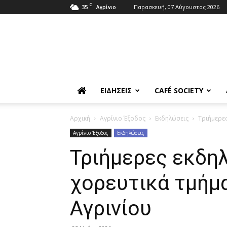
C
35
Παρασκευή, 07 Αύγουστος 2026
Αγρίνιο
ΕΙΔΉΣΕΙΣ
CAFÉ SOCIETY
Αρχική
Αγρίνιο Έξοδος
Εκδηλώσεις
Τριήμερες
Αγρίνιο Έξοδος
Εκδηλώσεις
Τριήμερες εκδηλ
χορευτικά τμήμ
Αγρινίου