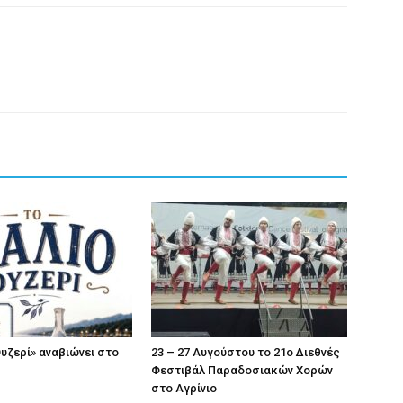
Ουζερί» αναβιώνει στο
23 – 27 Aυγούστου το 21ο Διεθνές
Φεστιβάλ Παραδοσιακών Χορών
στο Αγρίνιο