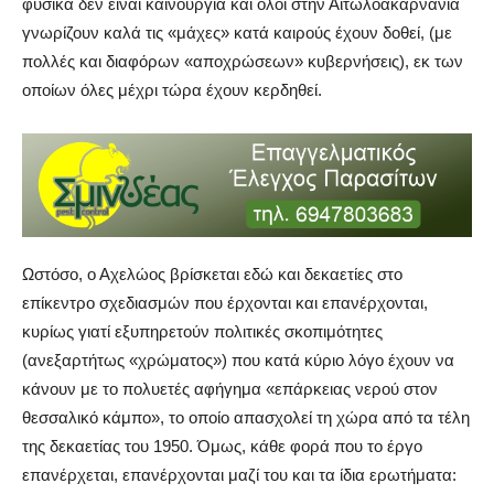
φυσικά δεν είναι καινούργια και όλοι στην Αιτωλοακαρνανία
γνωρίζουν καλά τις «μάχες» κατά καιρούς έχουν δοθεί, (με
πολλές και διαφόρων «αποχρώσεων» κυβερνήσεις), εκ των
οποίων όλες μέχρι τώρα έχουν κερδηθεί.
Ωστόσο, ο Αχελώος βρίσκεται εδώ και δεκαετίες στο
επίκεντρο σχεδιασμών που έρχονται και επανέρχονται,
κυρίως γιατί εξυπηρετούν πολιτικές σκοπιμότητες
(ανεξαρτήτως «χρώματος») που κατά κύριο λόγο έχουν να
κάνουν με το πολυετές αφήγημα «επάρκειας νερού στον
θεσσαλικό κάμπο», το οποίο απασχολεί τη χώρα από τα τέλη
της δεκαετίας του 1950. Όμως, κάθε φορά που το έργο
επανέρχεται, επανέρχονται μαζί του και τα ίδια ερωτήματα: