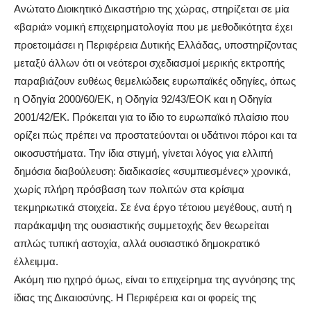
Ανώτατο Διοικητικό Δικαστήριο της χώρας, στηρίζεται σε μία
«βαριά» νομική επιχειρηματολογία που με μεθοδικότητα έχει
προετοιμάσει η Περιφέρεια Δυτικής Ελλάδας, υποστηρίζοντας
μεταξύ άλλων ότι οι νεότεροι σχεδιασμοί μερικής εκτροπής
παραβιάζουν ευθέως θεμελιώδεις ευρωπαϊκές οδηγίες, όπως
η Οδηγία 2000/60/ΕΚ, η Οδηγία 92/43/ΕΟΚ και η Οδηγία
2001/42/ΕΚ. Πρόκειται για το ίδιο το ευρωπαϊκό πλαίσιο που
ορίζει πώς πρέπει να προστατεύονται οι υδάτινοι πόροι και τα
οικοσυστήματα. Την ίδια στιγμή, γίνεται λόγος για ελλιπή
δημόσια διαβούλευση: διαδικασίες «συμπιεσμένες» χρονικά,
χωρίς πλήρη πρόσβαση των πολιτών στα κρίσιμα
τεκμηριωτικά στοιχεία. Σε ένα έργο τέτοιου μεγέθους, αυτή η
παράκαμψη της ουσιαστικής συμμετοχής δεν θεωρείται
απλώς τυπική αστοχία, αλλά ουσιαστικό δημοκρατικό
έλλειμμα.
Ακόμη πιο ηχηρό όμως, είναι το επιχείρημα της αγνόησης της
ίδιας της Δικαιοσύνης. Η Περιφέρεια και οι φορείς της