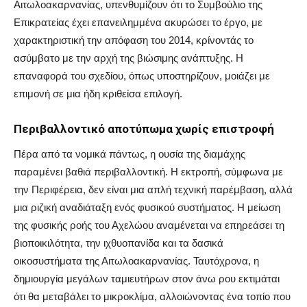
Αιτωλοακαρνανίας, υπενθυμίζουν ότι το Συμβούλιο της
Επικρατείας έχει επανειλημμένα ακυρώσει το έργο, με
χαρακτηριστική την απόφαση του 2014, κρίνοντάς το
ασύμβατο με την αρχή της βιώσιμης ανάπτυξης. Η
επαναφορά του σχεδίου, όπως υποστηρίζουν, μοιάζει με
επιμονή σε μια ήδη κριθείσα επιλογή.
Περιβαλλοντικό αποτύπωμα χωρίς επιστροφή
Πέρα από τα νομικά πάντως, η ουσία της διαμάχης
παραμένει βαθιά περιβαλλοντική. Η εκτροπή, σύμφωνα με
την Περιφέρεια, δεν είναι μια απλή τεχνική παρέμβαση, αλλά
μια ριζική αναδιάταξη ενός φυσικού συστήματος. Η μείωση
της φυσικής ροής του Αχελώου αναμένεται να επηρεάσει τη
βιοποικιλότητα, την ιχθυοπανίδα και τα δασικά
οικοσυστήματα της Αιτωλοακαρνανίας. Ταυτόχρονα, η
δημιουργία μεγάλων ταμιευτήρων στον άνω ρου εκτιμάται
ότι θα μεταβάλει το μικροκλίμα, αλλοιώνοντας ένα τοπίο που