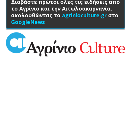
Διαβάστε πρώτοι όλες τις ειδήσεις από
το Αγρίνιο και την Αιτωλοακαρνανία,
ακολουθώντας το
agrinioculture.gr
στο
GoogleNews