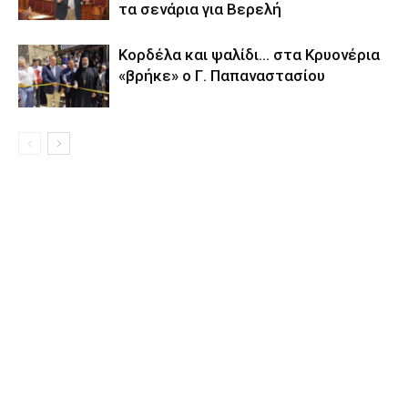
τα σενάρια για Βερελή
Κορδέλα και ψαλίδι… στα Κρυονέρια
«βρήκε» ο Γ. Παπαναστασίου