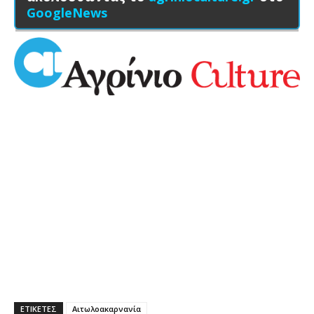
GoogleNews
ΕΤΙΚΕΤΕΣ
Αιτωλοακαρνανία