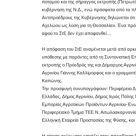
ποταμού και της σήραγγας εκτροπής (Πετρωτό
κυβέρνηση της Ν.Δ., ενώ πρόσφατα από τα πλ
Αντιπροέδρους της Κυβέρνησης δηλώνεται ότι 
Αχελώου ως λύση για τη Θεσσαλία». Ένα πρόκ
αφού το ΣτΕ δεν έχει αποφανθεί…
Η απόφαση του ΣτΕ αναμένεται μετά από αρκε
υπόθεσης με παρόντες από τη Συντονιστική Ε
εκτροπής ο Πρόεδρός της και Δήμαρχος Αγριν
Αγρινίου Γιάννης Καλλίμορφος και ο γραμματέ
Καπώνης.
Την προσφυγή συνυπογράφουν: Περιφέρεια Δ
Ελλάδας, Δήμος Αγρινίου, Δήμος Ιεράς Πόλης 
Εμπορίας Αγροτικών Προϊόντων Αγρινίου-Ένω
Περιφερειακό Τμήμα ΤΕΕ Ν. Αιτωλοακαρνανία
Ελληνική Εταιρεία Προστασίας της Φύσης, και 
Η αίτηση ακύρωσης εστιάζει στην παραβίαση 