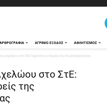
ΑΡΘΡΟΓΡΑΦΊΑ
ΑΓΡΊΝΙΟ ΈΞΟΔΟΣ
ΑΘΛΗΤΙΣΜΌΣ
του Αχελώου στο ΣτΕ: Παρόντες οι Φορείς της Αιτωλοακαρνανίας
Αχελώου στο ΣτΕ:
είς της
ας