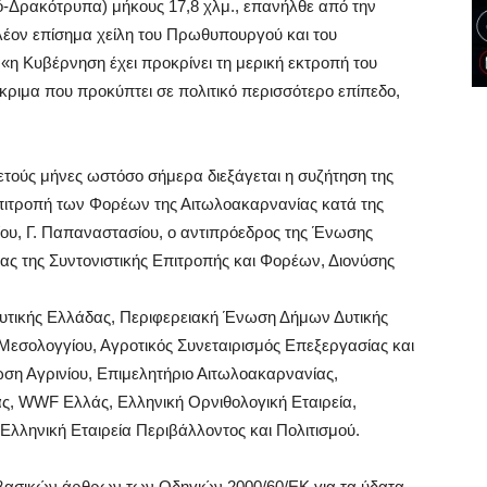
-Δρακότρυπα) μήκους 17,8 χλμ., επανήλθε από την
έον επίσημα χείλη του Πρωθυπουργού και του
«η Κυβέρνηση έχει προκρίνει τη μερική εκτροπή του
ριμα που προκύπτει σε πολιτικό περισσότερο επίπεδο,
τούς μήνες ωστόσο σήμερα διεξάγεται η συζήτηση της
πιτροπή των Φορέων της Αιτωλοακαρνανίας κατά της
ίου, Γ. Παπαναστασίου, ο αντιπρόεδρος της Ένωσης
ας της Συντονιστικής Επιτροπής και Φορέων, Διονύσης
υτικής Ελλάδας, Περιφερειακή Ένωση Δήμων Δυτικής
Μεσολογγίου, Αγροτικός Συνεταιρισμός Επεξεργασίας και
ση Αγρινίου, Επιμελητήριο Αιτωλοακαρνανίας,
ς, WWF Ελλάς, Ελληνική Ορνιθολογική Εταιρεία,
Ελληνική Εταιρεία Περιβάλλοντος και Πολιτισμού.
βασικών άρθρων των Οδηγιών 2000/60/ΕΚ για τα ύδατα,