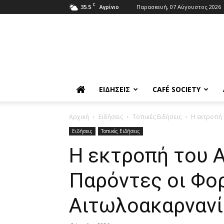
C
35.5
Παρασκευή, 07 Αύγουστος 2026
Αγρίνιο
ΕΙΔΉΣΕΙΣ
CAFÉ SOCIETY
Αρχική
Ειδήσεις
Τοπικές Ειδήσεις
Η εκτροπή 
Ειδήσεις
Τοπικές Ειδήσεις
Η εκτροπή του 
Παρόντες οι Φορ
Αιτωλοακαρνανί