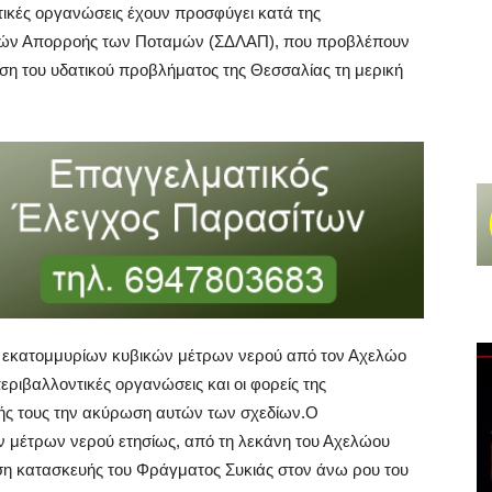
τικές οργανώσεις έχουν προσφύγει κατά της
ανών Απορροής των Ποταμών (ΣΔΛΑΠ), που προβλέπουν
ση του υδατικού προβλήματος της Θεσσαλίας τη μερική
0 εκατομμυρίων κυβικών μέτρων νερού από τον Αχελώο
περιβαλλοντικές οργανώσεις και οι φορείς της
ής τους την ακύρωση αυτών των σχεδίων.Ο
ν μέτρων νερού ετησίως, από τη λεκάνη του Αχελώου
η κατασκευής του Φράγματος Συκιάς στον άνω ρου του