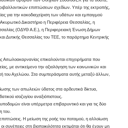
περιβαλλοντικών επιπτώσεων σχεδίων. Υπέρ της εκτροπής,
ίας για την κακοδιαχείριση των υδάτων και εμπαιγμού
κυρωτικό Δικαστήριο η Περιφέρεια Θεσσαλίας, η
εσσαλίας (ΟΔΥΘ Α.Ε.), η Περιφερειακή Ένωση Δήμων
και Δυτικής Θεσσαλίας του ΤΕΕ, το παράρτημα Κεντρικής
της Αιτωλοακαρνανίας επικαλούνται επιχειρήματα που
είας, με αντικείμενο την αξιολόγηση των κοινωνικών και
ή του Αχελώου. Στα συμπεράσματα αυτής μεταξύ άλλων,
είωσης των απωλειών ύδατος στα αρδευτικά δίκτυα,
ατικού ισοζυγίου αναξιόπιστους.
υποδομών είναι υπέρμετρα επιβαρυντικό και για τις δύο
η του.
ς επιπτώσεις. Η μείωση της ροής του ποταμού, η αλλοίωση
ι συνέπειες στη βιοποικιλότητα εκτιμάται ότι θα έχουν μη