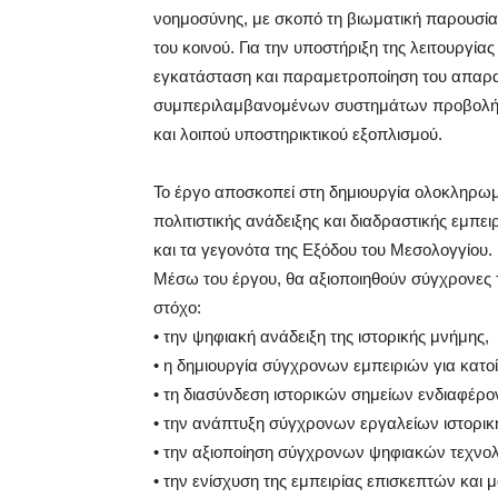
νοημοσύνης, με σκοπό τη βιωματική παρουσίασ
του κοινού. Για την υποστήριξη της λειτουργί
εγκατάσταση και παραμετροποίηση του απαραί
συμπεριλαμβανομένων συστημάτων προβολής
και λοιπού υποστηρικτικού εξοπλισμού.
Το έργο αποσκοπεί στη δημιουργία ολοκληρωμ
πολιτιστικής ανάδειξης και διαδραστικής εμπει
και τα γεγονότα της Εξόδου του Μεσολογγίου.
Μέσω του έργου, θα αξιοποιηθούν σύγχρονες 
στόχο:
• την ψηφιακή ανάδειξη της ιστορικής μνήμης,
• η δημιουργία σύγχρονων εμπειριών για κατοί
• τη διασύνδεση ιστορικών σημείων ενδιαφέρο
• την ανάπτυξη σύγχρονων εργαλείων ιστορικ
• την αξιοποίηση σύγχρονων ψηφιακών τεχνο
• την ενίσχυση της εμπειρίας επισκεπτών και 