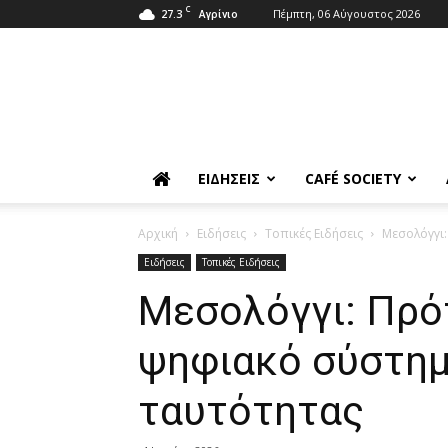
C
27.3
Πέμπτη, 06 Αύγουστος 2026
Αγρίνιο
ΕΙΔΉΣΕΙΣ
CAFÉ SOCIETY
Αρχική
Ειδήσεις
Τοπικές Ειδήσεις
Mεσολόγγι:
Ειδήσεις
Τοπικές Ειδήσεις
Mεσολόγγι: Πρότ
ψηφιακό σύστημ
ταυτότητας