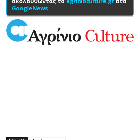
ακολουθώντας το
agrinioculture.gr
στο
GoogleNews