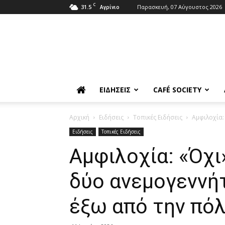
C
31.5
Παρασκευή, 07 Αύγουστος 2026
Αγρίνιο
ΕΙΔΉΣΕΙΣ
CAFÉ SOCIETY
Αρχική
Ειδήσεις
Τοπικές Ειδήσεις
Αμφιλοχία:
Ειδήσεις
Τοπικές Ειδήσεις
Αμφιλοχία: «Όχι
δύο ανεμογεννήτ
έξω από την πό