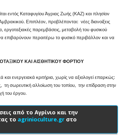
είται εντός Καταφυγίου Άγριας Ζωής (ΚΑΖ) και πλησίον
βρακικού. Επιπλέον, προβλέπονται: νέες διανοίξεις
γα, εργοταξιακές παρεμβάσεις, μεταβολή του φυσικού
να επιβαρύνουν περαιτέρω το φυσικό περιβάλλον και να
ΟΤΑΞΙΚΟΥ ΚΑΙ ΑΙΣΘΗΤΙΚΟΥ ΦΟΡΤΙΟΥ
κά και ενεργειακά κριτήρια, χωρίς να αξιολογεί επαρκώς:
ς, τη σωρευτική αλλοίωση του τοπίου, την επίδραση στην
χή του έργου.
σεις από το Αγρίνιο και την
τας το
agrinioculture.gr
στο