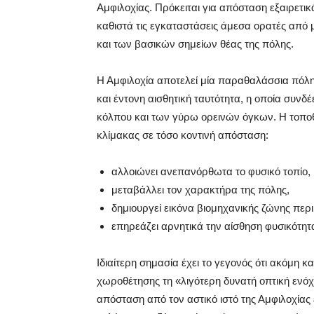
Αμφιλοχίας. Πρόκειται για απόσταση εξαιρετικ
καθιστά τις εγκαταστάσεις άμεσα ορατές από 
και των βασικών σημείων θέας της πόλης.
Η Αμφιλοχία αποτελεί μία παραθαλάσσια πόλη
και έντονη αισθητική ταυτότητα, η οποία συνδ
κόλπου και των γύρω ορεινών όγκων. Η τοπ
κλίμακας σε τόσο κοντινή απόσταση:
αλλοιώνει ανεπανόρθωτα το φυσικό τοπίο,
μεταβάλλει τον χαρακτήρα της πόλης,
δημιουργεί εικόνα βιομηχανικής ζώνης περι
επηρεάζει αρνητικά την αίσθηση φυσικότητα
Ιδιαίτερη σημασία έχει το γεγονός ότι ακόμη κα
χωροθέτησης τη «λιγότερη δυνατή οπτική ενό
απόσταση από τον αστικό ιστό της Αμφιλοχίας 