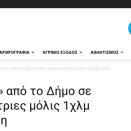
ΑΡΘΡΟΓΡΑΦΊΑ
ΑΓΡΊΝΙΟ ΈΞΟΔΟΣ
ΑΘΛΗΤΙΣΜΌΣ
 «Όχι» από το Δήμο σε δύο ανεμογεννήτριες μόλις 1χλμ έξω από...
» από το Δήμο σε
ριες μόλις 1χλμ
λη