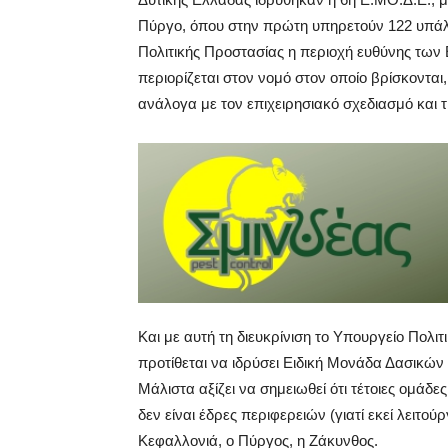
Πύργο, όπου στην πρώτη υπηρετούν 122 υπάλλη
Πολιτικής Προστασίας η περιοχή ευθύνης των
περιορίζεται στον νομό στον οποίο βρίσκονται
ανάλογα με τον επιχειρησιακό σχεδιασμό και 
Και με αυτή τη διευκρίνιση το Υπουργείο Πολ
προτίθεται να ιδρύσει Ειδική Μονάδα Δασικώ
Μάλιστα αξίζει να σημειωθεί ότι τέτοιες ομάδ
δεν είναι έδρες περιφερειών (γιατί εκεί λειτού
Κεφαλλονιά, ο Πύργος, η Ζάκυνθος.