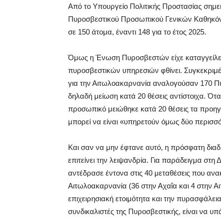
Από το Υπουργείο Πολιτικής Προστασίας σημει
Πυροσβεστικού Προσωπικού Γενικών Καθηκόντ
σε 150 άτομα, έναντι 148 για το έτος 2025.
Όμως η Ένωση Πυροσβεστών είχε καταγγείλε
πυροσβεστικών υπηρεσιών φθίνει. Συγκεκριμέ
για την Αιτωλοακαρνανία αναλογούσαν 170 Πυ
δηλαδή μείωση κατά 20 θέσεις αντίστοιχα. Ότ
προσωπικό μειώθηκε κατά 20 θέσεις τα προηγ
μπορεί να είναι «υπηρετούν όμως δύο περισσ
Και σαν να μην έφτανε αυτό, η πρόσφατη δια
επιτείνει την λειψανδρία. Για παράδειγμα στ
αντέδρασε έντονα στις 40 μεταθέσεις που αν
Αιτωλοακαρνανία (36 στην Αχαΐα και 4 στην 
επιχειρησιακή ετοιμότητα και την πυρασφάλει
συνδικαλιστές της Πυροσβεστικής, είναι να υπ