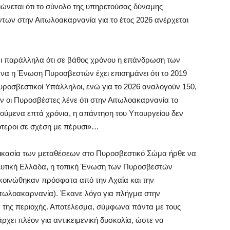
ώνεται ότι το σύνολο της υπηρετούσας δύναμης
ων στην Αιτωλοακαρνανία για το έτος 2026 ανέρχεται
ι παράλληλα ότι σε βάθος χρόνου η επάνδρωση των
να η Ένωση Πυροσβεστών έχει επισημάνει ότι το 2019
ροσβεστικοί Υπάλληλοι, ενώ για το 2026 αναλογούν 150,
αν οι Πυροσβέστες λένε ότι στην Αιτωλοακαρνανία το
ούμενα επτά χρόνια, η απάντηση του Υπουργείου δεν
ότεροι σε σχέση με πέρυσι»…
δικασία των μεταθέσεων στο Πυροσβεστικό Σώμα ήρθε να
η Δυτική Ελλάδα, η τοπική Ένωση των Πυροσβεστών
ακοινώθηκαν πρόσφατα από την Αχαΐα και την
Αιτωλοακαρνανία). Έκανε λόγο για πλήγμα στην
α της περιοχής. Αποτέλεσμα, σύμφωνα πάντα με τους
άρχει πλέον για αντικειμενική δυσκολία, ώστε να