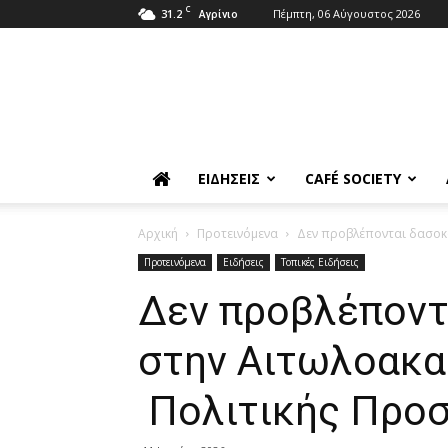
C
31.2
Πέμπτη, 06 Αύγουστος 2026
Αγρίνιο
ΕΙΔΉΣΕΙΣ
CAFÉ SOCIETY
Αρχική
Προτεινόμενα
Δεν προβλέπονται δασοκο
Προτεινόμενα
Ειδήσεις
Τοπικές Ειδήσεις
Δεν προβλέποντ
στην Αιτωλοακαρ
Πολιτικής Προσ