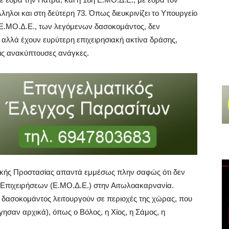
λοι και στη δεύτερη 73. Όπως διευκρινίζει το Υπουργείο
 Ε.ΜΟ.Δ.Ε., των λεγόμενων δασοκομάντος, δεν
, αλλά έχουν ευρύτερη επιχειρησιακή ακτίνα δράσης,
τις ανακύπτουσες ανάγκες.
ιτικής Προστασίας απαντά εμμέσως πλην σαφώς ότι δεν
ν Επιχειρήσεων (Ε.ΜΟ.Δ.Ε.) στην Αιτωλοακαρνανία.
ες δασοκομάντος λειτουργούν σε περιοχές της χώρας, που
ργησαν αρχικά), όπως ο Βόλος, η Χίος, η Σάμος, η