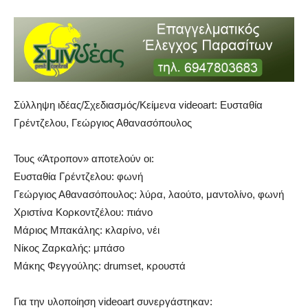
Σύλληψη ιδέας/Σχεδιασμός/Κείμενα videoart: Ευσταθία
Γρέντζελου, Γεώργιος Αθανασόπουλος
Τους «Άτροπον» αποτελούν οι:
Ευσταθία Γρέντζελου: φωνή
Γεώργιος Αθανασόπουλος: λύρα, λαούτο, μαντολίνο, φωνή
Χριστίνα Κορκοντζέλου: πιάνο
Μάριος Μπακάλης: κλαρίνο, νέι
Νίκος Ζαρκαλής: μπάσο
Μάκης Φεγγούλης: drumset, κρουστά
Για την υλοποίηση videoart συνεργάστηκαν: