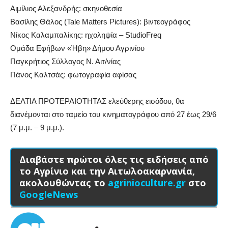
Αιμίλιος Αλεξανδρής: σκηνοθεσία
Βασίλης Θάλος (Tale Matters Pictures): βιντεογράφος
Νίκος Καλαμπαλίκης: ηχοληψία – StudioFreq
Ομάδα Εφήβων «Ήβη» Δήμου Αγρινίου
Παγκρήτιος Σύλλογος Ν. Αιτ/νίας
Πάνος Καλτσάς: φωτογραφία αφίσας
ΔΕΛΤΙΑ ΠΡΟΤΕΡΑΙΟΤΗΤΑΣ ελεύθερης εισόδου, θα
διανέμονται στο ταμείο του κινηματογράφου από 27 έως 29/6
(7 μ.μ. – 9 μ.μ.).
Διαβάστε πρώτοι όλες τις ειδήσεις από
το Αγρίνιο και την Αιτωλοακαρνανία,
ακολουθώντας το
agrinioculture.gr
στο
GoogleNews