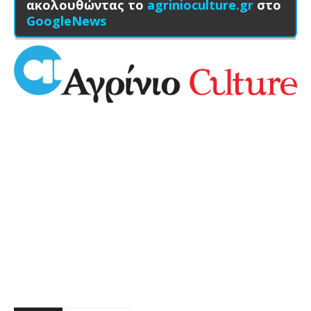
ακολουθώντας το
agrinioculture.gr
στο
GoogleNews