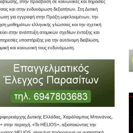
ιαβίωσης, στην πρόσβαση σε κοινωνικές και δημόσιες
σας και στην ενδυνάμωση δεξιοτήτων. Στη Δυτική
ρωση για εγγραφή στην Πράξη ωφελουμένων, την
ηση μαθημάτων ελληνικής γλώσσας και την σχετική
ύει στην ανάπτυξη ατομικών σχεδίων ένταξης και
πηρεσίες υποστήριξης για την αυτόνομη διαβίωση,
μική και κοινωνική τους ενδυνάμωση.
εριφερειάρχης Δυτικής Ελλάδας, Χαράλαμπος Μπονάνος,
+ στην περιοχή. «To HELIOS+, αξιοποιώντας την
μματος HELIOS, είναι ένα πρόγραμμα με ουσιαστικό