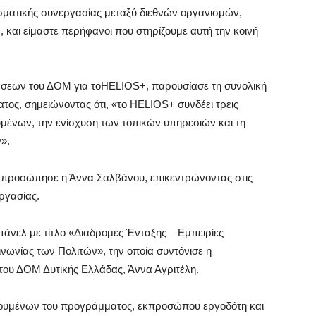
σματικής συνεργασίας μεταξύ διεθνών οργανισμών,
 και είμαστε περήφανοι που στηρίζουμε αυτή την κοινή
σεων του ΔΟΜ για τοHELIOS+, παρουσίασε τη συνολική
τος, σημειώνοντας ότι, «το HELIOS+ συνδέει τρεις
υμένων, την ενίσχυση των τοπικών υπηρεσιών και τη
».
εκπροσώπησε η Άννα Σαλβάνου, επικεντρώνοντας στις
ργασίας.
πάνελ με τίτλο «Διαδρομές Ένταξης – Εμπειρίες
ωνίας των Πολιτών», την οποία συντόνισε η
του ΔΟΜ Δυτικής Ελλάδας, Άννα Αγριτέλη.
λουμένων του προγράμματος, εκπροσώπου εργοδότη και