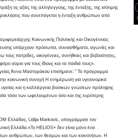
άξη τις αξίες της αλληλεγγύης, της ένταξης, της ισότιμης
 προκλήσεις που συνεπάγεται η ένταξη ανθρώπων από
εριφερειάρχης Κοινωνικής Πολιτικής και Οικογένειας
στευσης υπάρχουν πρόσωπα, συναισθήματα, αγωνίες και
τους πατρίδες, οικογένειες, συνήθειες και βεβαιότητες,
ρο αύριο για τους ίδιους και τα παιδιά τους».
Υγείας Άννα Μαστοράκου επισήμανε: ” Το πρόγραμμα
την κοινωνική συνοχή Η ενημέρωση για υγειονομικά
 υγείας και η καλλιέργεια βασικών γνώσεων πρόληψης
σία τόσο των ωφελουμένων όσο και της ευρύτερης
 Ελλάδας, Lidija Markovic, υπογράμμισε τον
υτική Ελλάδα.«Το HELIOS+ δεν είναι μόνο ένα
ύ των ανθρώπων, των θεσμών και των κοινοτήτων. Η