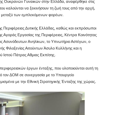
ης Ουκρανών Γυναικών στην Ελλάδα, αναφέρθηκε στις
ου καλούνται να ξεκινήσουν τη ζωή τους από την αρχή,
ς μεταξύ των εμπλεκόμενων φορέων.
 Περιφέρειας Δυτικής Ελλάδας, καθώς και εκπρόσωποι
ς Αγοράς Εργασίας της Περιφέρειας, Κέντρα Κοινότητας
ίας Ασυνόδευτων Ανηλίκων, το Υπνωτήριο Αστέγων, ο
ής Φιλοξενίας Αιτούντων Άσυλο Κυλλήνης και η
ύ Ιστού Πάτρας Αθμιας Εκπ/σης.
περιφερειακών έργων ένταξης, που υλοποιούνται αυτή τη
από τον ΔΟΜ σε συνεργασία με το Υπουργείο
μισμένα με την Εθνική Στρατηγικής Ένταξης της χώρας.