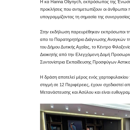
Η κα Hanna Oliynych, εκπρόσωπος της Ένωσ
προκλήσεις που αντιμετωπίζουν οι άνθρωποι π
υπογραμμίζοντας τη σημασία της συνεργασία
Στην εκδήλωση παρευρέθηκαν εκπρόσωποι της
απο το Παρατηρητήριο Διάγνωσης Αναγκών τη
του Δήμου Δυτικής Αχαΐας, το Κέντρο Φιλοξεν
Διοικητής από την Ελεγχόμενη Δομή Προσωριν
Συντονίστρια Εκπαίδευσης Προσφύγων Αστικο
Η δράση αποτελεί μέρος ενός χαρτοφυλακίου 
στιγμή σε 12 Περιφέρειες, έχουν σχεδιαστεί 
Μετανάστευσης και Ασύλου και είναι ευθυγραμ