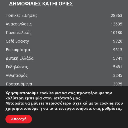
ΔΗΜΟΦΙΛΙΕΣ ΚΑΤΗΓΟΡΙΕΣ
Τοπικές Ειδήσεις
28363
Ανακοινώσεις
13635
Παναιτωλικός
10180
Café Society
9726
Επικαιρότητα
9513
Δυτική Ελλάδα
5741
Εκδηλώσεις
5481
Αθλητισμός
3245
Προτεινόμενα
3075
Χρησιμοποιούμε cookies για να σας προσφέρουμε την
καλύτερη εμπειρία στον ιστότοπό μας.
Μπορείτε να μάθετε περισσότερα σχετικά με τα cookies που
χρησιμοποιούμε ή να τα απενεργοποιήσετε στις
ρυθμίσεις
.
© 2011 - 2026 - AgrinioCulture.gr
This site is protected by reCAPTCHA and the Google
Privacy Policy
and
Terms of
Αποδοχή
Service
apply.