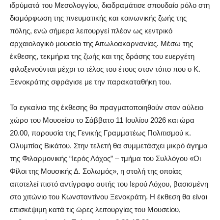
ιδρύματά του Μεσολογγίου, διαδραμάτισε σπουδαίο ρόλο στη
διαμόρφωση της πνευματικής και κοινωνικής ζωής της
πόλης, ενώ σήμερα λειτουργεί πλέον ως κεντρικό
αρχαιολογικό μουσείο της Αιτωλοακαρνανίας. Μέσω της
έκθεσης, τεκμήρια της ζωής και της δράσης του ευεργέτη
φιλοξενούνται μέχρι το τέλος του έτους στον τόπο που ο Κ.
Ξενοκράτης σφράγισε με την παρακαταθήκη του.
Τα εγκαίνια της έκθεσης θα πραγματοποιηθούν στον αύλειο
χώρο του Μουσείου το Σάββατο 11 Ιουλίου 2026 και ώρα
20.00, παρουσία της Γενικής Γραμματέως Πολιτισμού κ.
Ολυμπίας Βικάτου. Στην τελετή θα συμμετάσχει μικρό άγημα
της Φιλαρμονικής “Ιερός Λόχος” – τμήμα του Συλλόγου «Οι
Φίλοι της Μουσικής Δ. Σολωμός», η στολή της οποίας
αποτελεί πιστό αντίγραφο αυτής του Ιερού Λόχου, βασισμένη
στο χιτώνιο του Κωνσταντίνου Ξενοκράτη. Η έκθεση θα είναι
επισκέψιμη κατά τις ώρες λειτουργίας του Μουσείου,