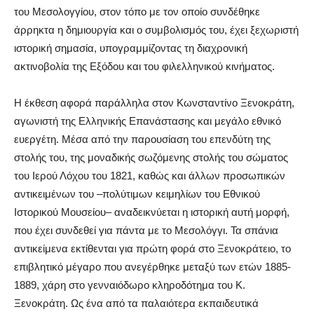
του Μεσολογγίου, στον τόπο με τον οποίο συνδέθηκε
άρρηκτα η δημιουργία και ο συμβολισμός του, έχει ξεχωριστή
ιστορική σημασία, υπογραμμίζοντας τη διαχρονική
ακτινοβολία της Εξόδου και του φιλελληνικού κινήματος.
Η έκθεση αφορά παράλληλα στον Κωνσταντίνο Ξενοκράτη,
αγωνιστή της Ελληνικής Επανάστασης και μεγάλο εθνικό
ευεργέτη. Μέσα από την παρουσίαση του επενδύτη της
στολής του, της μοναδικής σωζόμενης στολής του σώματος
του Ιερού Λόχου του 1821, καθώς και άλλων προσωπικών
αντικειμένων του –πολύτιμων κειμηλίων του Εθνικού
Ιστορικού Μουσείου– αναδεικνύεται η ιστορική αυτή μορφή,
που έχει συνδεθεί για πάντα με το Μεσολόγγι. Τα σπάνια
αντικείμενα εκτίθενται για πρώτη φορά στο Ξενοκράτειο, το
επιβλητικό μέγαρο που ανεγέρθηκε μεταξύ των ετών 1885-
1889, χάρη στο γενναιόδωρο κληροδότημα του Κ.
Ξενοκράτη. Ως ένα από τα παλαιότερα εκπαιδευτικά