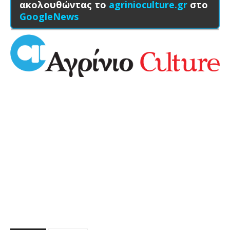
ακολουθώντας το
agrinioculture.gr
στο
GoogleNews