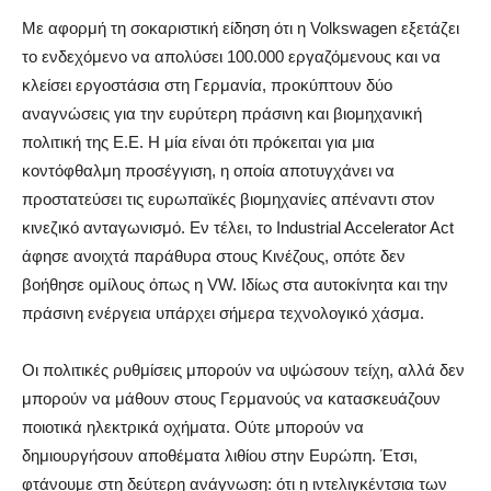
Με αφορμή τη σοκαριστική είδηση ότι η Volkswagen εξετάζει
το ενδεχόμενο να απολύσει 100.000 εργαζόμενους και να
κλείσει εργοστάσια στη Γερμανία, προκύπτουν δύο
αναγνώσεις για την ευρύτερη πράσινη και βιομηχανική
πολιτική της Ε.Ε. Η μία είναι ότι πρόκειται για μια
κοντόφθαλμη προσέγγιση, η οποία αποτυγχάνει να
προστατεύσει τις ευρωπαϊκές βιομηχανίες απέναντι στον
κινεζικό ανταγωνισμό. Εν τέλει, το Industrial Accelerator Act
άφησε ανοιχτά παράθυρα στους Κινέζους, οπότε δεν
βοήθησε ομίλους όπως η VW. Ιδίως στα αυτοκίνητα και την
πράσινη ενέργεια υπάρχει σήμερα τεχνολογικό χάσμα.
Οι πολιτικές ρυθμίσεις μπορούν να υψώσουν τείχη, αλλά δεν
μπορούν να μάθουν στους Γερμανούς να κατασκευάζουν
ποιοτικά ηλεκτρικά οχήματα. Ούτε μπορούν να
δημιουργήσουν αποθέματα λιθίου στην Ευρώπη. Έτσι,
φτάνουμε στη δεύτερη ανάγνωση: ότι η ιντελιγκέντσια των