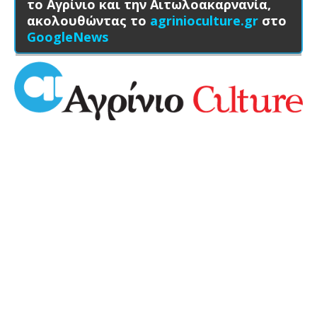
το Αγρίνιο και την Αιτωλοακαρνανία,
ακολουθώντας το
agrinioculture.gr
στο
GoogleNews